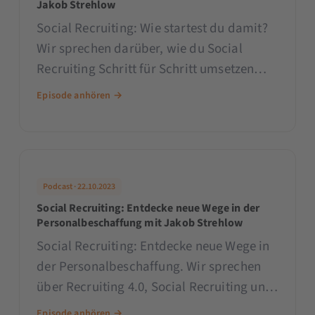
Jakob Strehlow
Social Recruiting: Wie startest du damit?
Wir sprechen darüber, wie du Social
Recruiting Schritt für Schritt umsetzen
kannst und welche Creatives hierbei
Episode anhören →
besonders gut ankommen.
Podcast · 22.10.2023
Social Recruiting: Entdecke neue Wege in der
Personalbeschaffung mit Jakob Strehlow
Social Recruiting: Entdecke neue Wege in
der Personalbeschaffung. Wir sprechen
über Recruiting 4.0, Social Recruiting und
wie du potenzielle Mitarbeiter:innen
Episode anhören →