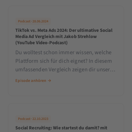
Creatives und vieles mehr!
Podcast · 28.06.2024
TikTok vs. Meta Ads 2024: Der ultimative Social
Media Ad Vergleich mit Jakob Strehlow
(YouTube Video-Podcast)
Du wolltest schon immer wissen, welche
Plattform sich für dich eignet? In diesem
umfassenden Vergleich zeigen dir unsere
Experten Jakob Strehlow, Sarah
Episode anhören →
Hennessen und Patrick Klingberg die
Unterschiede und Gemeinsamkeiten
zwischen TikTok und Meta (Facebook
Podcast · 22.10.2023
Social Recruiting: Wie startest du damit? mit