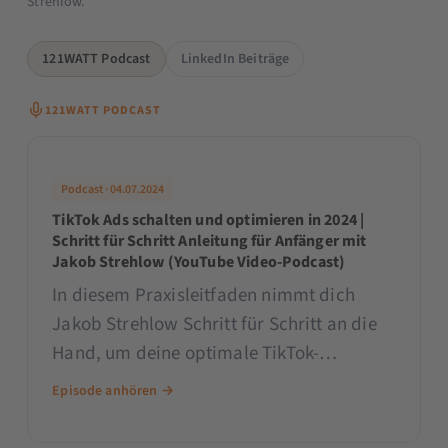
Strehlow.
121WATT Podcast
LinkedIn Beiträge
121WATT PODCAST
Podcast · 04.07.2024
TikTok Ads schalten und optimieren in 2024 |
Schritt für Schritt Anleitung für Anfänger mit
Jakob Strehlow (YouTube Video-Podcast)
In diesem Praxisleitfaden nimmt dich
Jakob Strehlow Schritt für Schritt an die
Hand, um deine optimale TikTok-
Werbeanzeige zu erstellen und zu
Episode anhören →
optimieren. Vom Targeting über die
Budgetierung bis hin zur Erstellung deiner