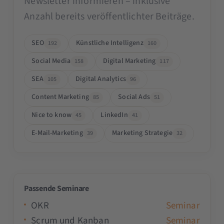
Newsletter informieren – inklusive
Anzahl bereits veröffentlichter Beiträge.
SEO
Künstliche Intelligenz
192
160
Social Media
Digital Marketing
158
117
SEA
Digital Analytics
105
96
Content Marketing
Social Ads
85
51
Nice to know
LinkedIn
45
41
E-Mail-Marketing
Marketing Strategie
39
32
Passende Seminare
OKR
Seminar
Scrum und Kanban
Seminar