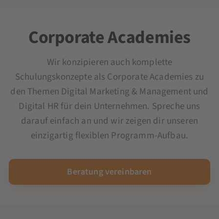
Microsoft Copilot-Schulung
Ad Creation Seminar
OKR Seminar
YouTube Marketing Seminar
Scrum und Kanban Seminar
Corporate Academies
Seminar und Schulung KI im Unternehmen
Wir konzipieren auch komplette
Schulungskonzepte als Corporate Academies zu
den Themen Digital Marketing & Management und
Digital HR für dein Unternehmen. Spreche uns
darauf einfach an und wir zeigen dir unseren
einzigartig flexiblen Programm-Aufbau.
Beratung vereinbaren