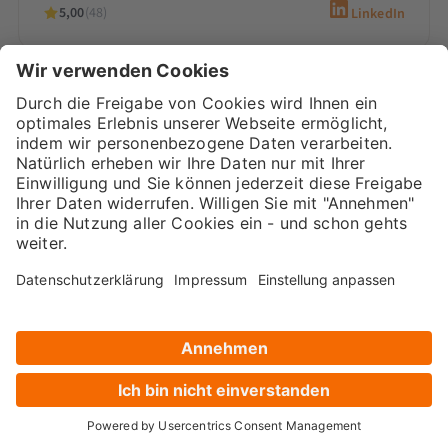
5,00
(48)
LinkedIn
Sarah-Yasmin Hennessen
Digital Marketing Beraterin &
Inhaberin
Sarah-Yasmin Hennessen ist Expertin für
Content-Marketing, digitales Recruiting und
den Einsatz von KI. Als Beraterin bei
Marketana entwickelt sie seit 2020
maßgeschneiderte…
5,00
(66)
LinkedIn