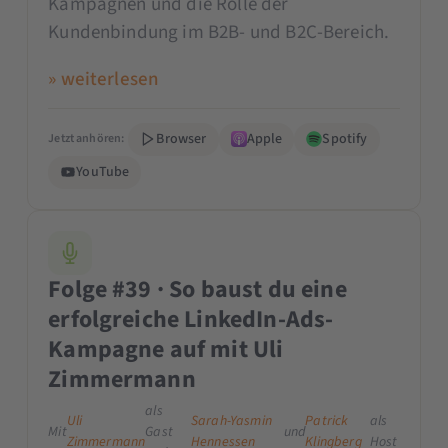
Kampagnen und die Rolle der
Kundenbindung im B2B- und B2C-Bereich.
» weiterlesen
Browser
Apple
Spotify
Jetzt anhören:
YouTube
Folge #39 · So baust du eine
erfolgreiche LinkedIn-Ads-
Kampagne auf mit Uli
Zimmermann
als
Uli
Sarah-Yasmin
Patrick
als
Mit
Gast
und
Zimmermann
Hennessen
Klingberg
Host