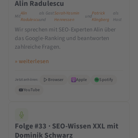
Alin Radulescu
Alin
als Gast
Sarah-Yasmin
Patrick
als
Mit
und
Radulescu
und
Hennessen
Klingberg
Host
Wir sprechen mit SEO-Experten Alin über
das Google-Ranking und beantworten
zahlreiche Fragen.
» weiterlesen
Browser
Apple
Spotify
Jetzt anhören:
YouTube
Folge #33 · SEO-Wissen XXL mit
Dominik Schwarz