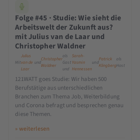
Folge #45 · Studie: Wie sieht die
Arbeitswelt der Zukunft aus?
mit Julius van de Laar und
Christopher Waldner
Julius
als
Sarah-
Christopher
Patrick
als
Mit
van de
und
Gast
Yasmin
und
Waldner
Klingberg
Host
Laar
und
Hennessen
121WATT goes Studie: Wir haben 500
Berufstätige aus unterschiedlichen
Branchen zum Thema Job, Weiterbildung
und Corona befragt und besprechen genau
diese Themen.
» weiterlesen