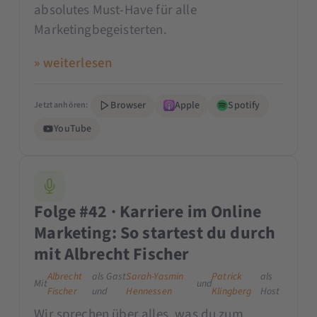
absolutes Must-Have für alle
Marketingbegeisterten.
» weiterlesen
Browser
Apple
Spotify
Jetzt anhören:
YouTube
Folge #42 · Karriere im Online
Marketing: So startest du durch
mit Albrecht Fischer
Albrecht
als Gast
Sarah-Yasmin
Patrick
als
Mit
und
Fischer
und
Hennessen
Klingberg
Host
Wir sprechen über alles, was du zum