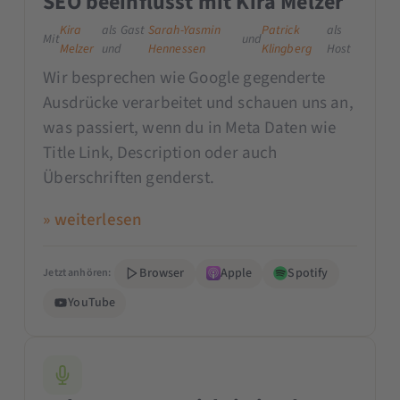
SEO beeinflusst mit Kira Melzer
Kira
als Gast
Sarah-Yasmin
Patrick
als
Mit
und
Melzer
und
Hennessen
Klingberg
Host
Wir besprechen wie Google gegenderte
Ausdrücke verarbeitet und schauen uns an,
was passiert, wenn du in Meta Daten wie
Title Link, Description oder auch
Überschriften genderst.
» weiterlesen
Browser
Apple
Spotify
Jetzt anhören:
YouTube