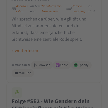
Andreas
als Gast
Sarah-Yasmin
Patrick
als
Mit
und
Pihan
und
Hennessen
Klingberg
Host
Wir sprechen darüber, wie Agilität und
Mindset zusammenspielen, und du
erfährst, dass eine ganzheitliche
Sichtweise eine zentrale Rolle spielt.
» weiterlesen
Browser
Apple
Spotify
Jetzt anhören:
YouTube
Folge #SE2 · Wie Gendern dein