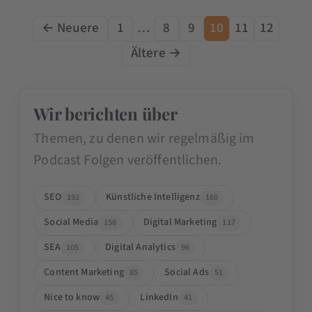
← Neuere
1
…
8
9
10
11
12
Ältere →
Wir berichten über
Themen, zu denen wir regelmäßig im
Podcast Folgen veröffentlichen.
SEO
Künstliche Intelligenz
192
160
Social Media
Digital Marketing
158
117
SEA
Digital Analytics
105
96
Content Marketing
Social Ads
85
51
Nice to know
LinkedIn
45
41