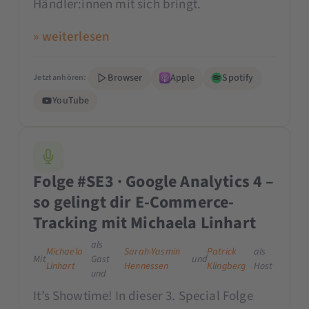
Händler:innen mit sich bringt.
» weiterlesen
Browser
Apple
Spotify
Jetzt anhören:
YouTube
Folge #SE3 · Google Analytics 4 –
so gelingt dir E-Commerce-
Tracking mit Michaela Linhart
als
Michaela
Sarah-Yasmin
Patrick
als
Mit
Gast
und
Linhart
Hennessen
Klingberg
Host
und
It’s Showtime! In dieser 3. Special Folge