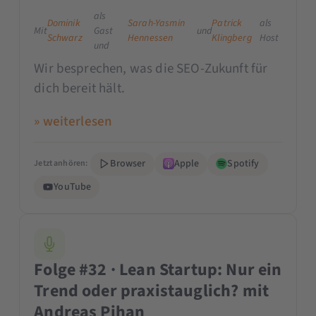
als
Dominik
Sarah-Yasmin
Patrick
als
Mit
Gast
und
Schwarz
Hennessen
Klingberg
Host
und
Wir besprechen, was die SEO-Zukunft für
dich bereit hält.
» weiterlesen
Browser
Apple
Spotify
Jetzt anhören:
YouTube
Folge #32 · Lean Startup: Nur ein
Trend oder praxistauglich? mit
Andreas Pihan