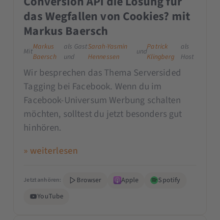
Conversion API die Lösung für
das Wegfallen von Cookies? mit
Markus Baersch
Markus
als Gast
Sarah-Yasmin
Patrick
als
Mit
und
Baersch
und
Hennessen
Klingberg
Host
Wir besprechen das Thema Serversided
Tagging bei Facebook. Wenn du im
Facebook-Universum Werbung schalten
möchten, solltest du jetzt besonders gut
hinhören.
» weiterlesen
Browser
Apple
Spotify
Jetzt anhören:
YouTube