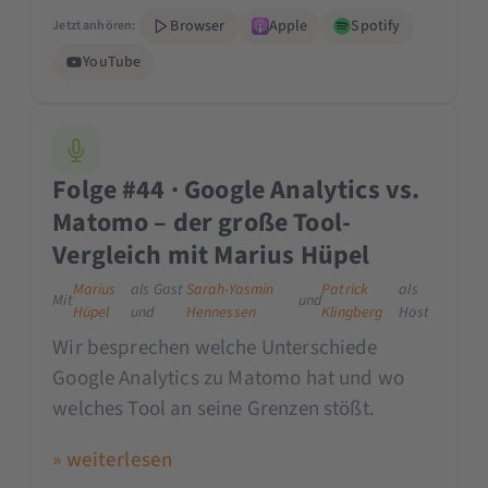
Browser
Apple
Spotify
Jetzt anhören:
YouTube
Folge #44 · Google Analytics vs.
Matomo – der große Tool-
Vergleich mit Marius Hüpel
Marius
als Gast
Sarah-Yasmin
Patrick
als
Mit
und
Hüpel
und
Hennessen
Klingberg
Host
Wir besprechen welche Unterschiede
Google Analytics zu Matomo hat und wo
welches Tool an seine Grenzen stößt.
» weiterlesen