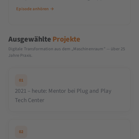
SparkToro, Lunapark, Website Hosting
Episode anhören →
Rating, Deutsches Institut für Marketing,
Marconomy, dem Buch „Social Selling im
B2b“ und Konversionskraft.
Ausgewählte
Projekte
Digitale Transformation aus dem „Maschinenraum" — über 25
Jahre Praxis.
01
2021 – heute: Mentor bei Plug and Play
Tech Center
02