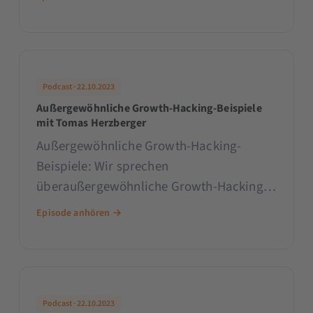
klären wir alle wichtigen Fragen.
Podcast · 22.10.2023
Außergewöhnliche Growth-Hacking-Beispiele
mit Tomas Herzberger
Außergewöhnliche Growth-Hacking-
Beispiele: Wir sprechen
überaußergewöhnliche Growth-Hacking-
Ideen und -Kampagnen, die uns
Episode anhören →
nachhaltig beeindruckt haben.
Podcast · 22.10.2023