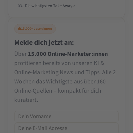
Marius ist ein gefragter Berater und Redner
Die wichtigsten Take Aways:
auf Konferenzen. Kunden wie die SCHOTT
AG und REHAU schätzen sein
praxisorientiertes Know-how.
15.000+ Leser:innen
Melde dich jetzt an:
Über
15.000 Online-Marketer:innen
profitieren bereits von unseren KI &
Online-Marketing News und Tipps. Alle 2
Wochen das Wichtigste aus über 160
Online-Quellen – kompakt für dich
kuratiert.