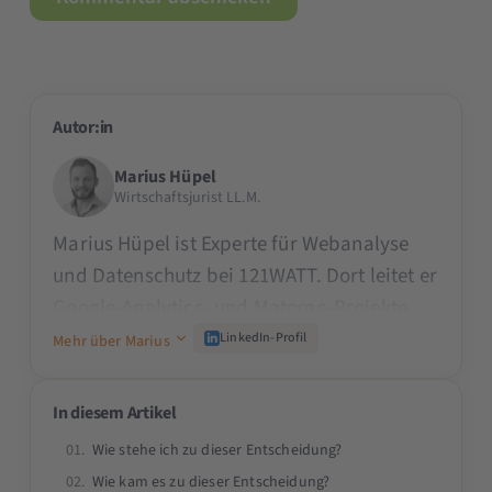
Autor:in
Marius Hüpel
Wirtschaftsjurist LL.M.
Marius Hüpel ist Experte für Webanalyse
und Datenschutz bei 121WATT. Dort leitet er
Google-Analytics- und Matomo-Projekte
und berät zahlreiche Unternehmen im
LinkedIn-Profil
Mehr über Marius
Bereich Webanalyse. Als ausgebildeter
Wirtschaftsjurist und leidenschaftlicher
In diesem Artikel
Datenschutzexperte deckt er dabei auch
Wie stehe ich zu dieser Entscheidung?
die rechtlichen Aspekte umfassend ab.
Wie kam es zu dieser Entscheidung?