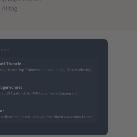
Alltag.
IDET
att Theorie
sights von Top-Trainer:innen aus der täglichen Marketing-
 abgerechnet
ab 39 €, jährlich für 400 € oder Team-Zugang auf
ar
so aufbereitet, dass du das Gelernte direkt anwenden kannst.