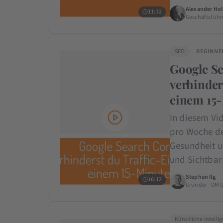
Alexander Hol
11:32
Geschäftsführ
SEO
BEGINNE
Google Se
verhinder
einem 15
In diesem Vid
pro Woche de
Gesundheit u
und Sichtbar
Stephan Ilg
16:12
Gründer · DM 
Künstliche Intelli