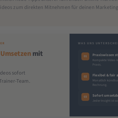
Videos zum direkten Mitnehmen für deinen Marketing-
DER
WAS UNS UNTERSCHE
 Umsetzen
mit
Praxiswissen st
01
Kompakte Video-In
Praxis.
ideos sofort
Flexibel & fair
02
Trainer-Team.
Monatlich kündbar 
Rechnung.
Sofort umsetzb
03
Jeder Insight ist 