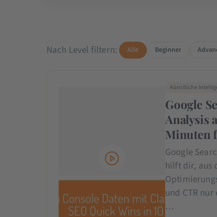
Nach Level filtern:
Alle
Beginner
Advan
Künstliche Intelli
Google Se
Analysis 
Minuten 
Google Searc
hilft dir, au
Optimierungs
und CTR nur o
…