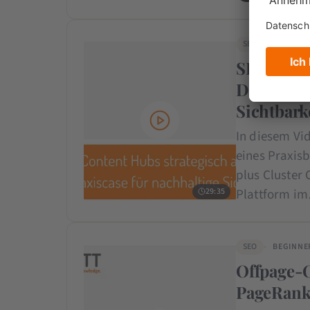
SEO
BEGINNE
SEO Conte
Dein Prax
Sichtbark
In diesem Vid
eines Praxisb
plus Cluster
29:35
Plattform i
SEO
BEGINNE
Offpage-
PageRank 