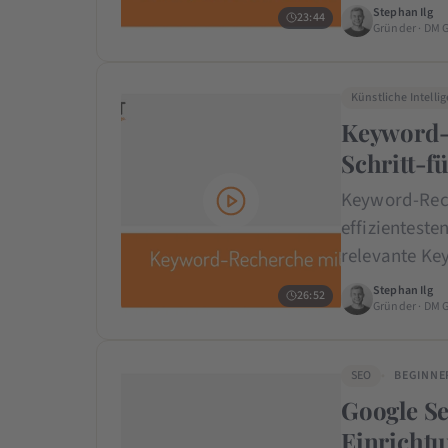
Stephan Ilg
23:44
Gründer · DM 
Künstliche Intelli
Keyword-
Schritt-f
Keyword-Rech
effizienteste
relevante Ke
Stephan Ilg
26:52
Gründer · DM 
SEO
BEGINNE
Google Se
Einrichtu