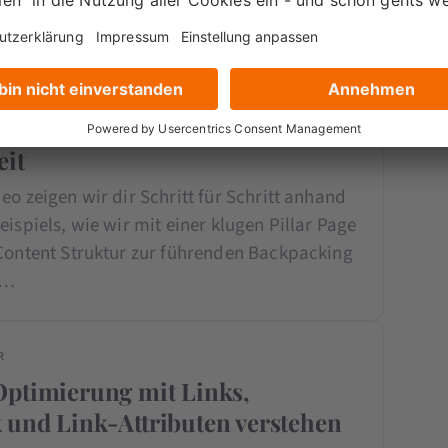
R
nt Hubs strategisch aufbauen:
iscase für nachhaltige
eit
eo zeigen wir dir Schritt für Schritt anhand
eispiels, wie wir mit einer klugen Pillar Page
 Content Struktur zur führenden Backpacking
m…
R
Optimierung mit Links,
und Link-Attributen verstehen