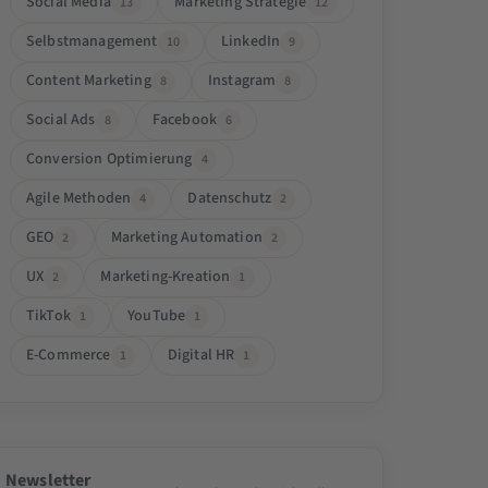
Social Media
Marketing Strategie
13
12
Selbstmanagement
LinkedIn
10
9
Content Marketing
Instagram
8
8
Social Ads
Facebook
8
6
Conversion Optimierung
4
Agile Methoden
Datenschutz
4
2
GEO
Marketing Automation
2
2
UX
Marketing-Kreation
2
1
TikTok
YouTube
1
1
E-Commerce
Digital HR
1
1
Newsletter