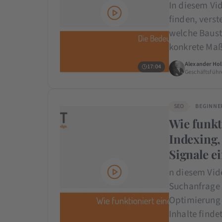
In diesem Vi
finden, verst
welche Baust
konkrete Maß
Alexander Hol
17:04
Geschäftsführ
SEO
BEGINNE
Wie funkt
Indexing
Signale ei
n diesem Vid
Suchanfrage 
Optimierung 
Inhalte finde