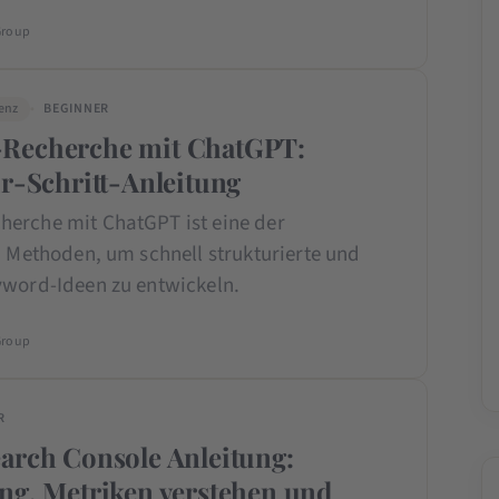
Group
genz
BEGINNER
Recherche mit ChatGPT:
ür-Schritt-Anleitung
erche mit ChatGPT ist eine der
n Methoden, um schnell strukturierte und
yword-Ideen zu entwickeln.
Group
R
arch Console Anleitung:
ng, Metriken verstehen und