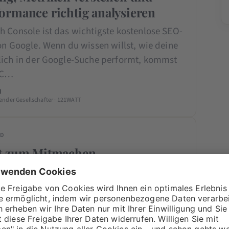
rmance richtig analysieren
h Console ist das wichtigste kostenlose SEO-
on Google. Wenn du wissen willst, wie deine
lich in der Google-Suche performt, kommst
SC…
l
ender Gesellschafter · 121WATT
ED
t zum Mitmachen
deo nimmt dich Stephan an die Hand und
ritt für Schritt, wie du deine Webseite selbst
 Nieren prüfst. Gemeinsam deckt ihr…
Group