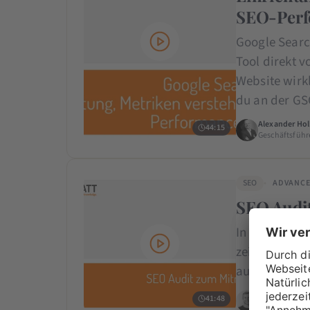
SEO-Perfo
Google Searc
Tool direkt v
Website wirk
du an der G
Alexander Hol
44:15
Geschäftsführ
SEO
ADVANC
SEO Audi
In diesem Vi
zeigt dir Sch
auf Herz und
Stephan Ilg
41:48
Gründer · DM 