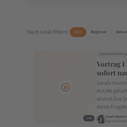
Nach Level filtern:
Alle
Beginner
Advan
Content Marketin
Vortrag I
sofort na
Sarah-Yasmin
AI:CAN gehalt
einmal live i
deine Frage
Sarah-Yasmin
40
Digital Market