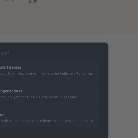
IDET
att Theorie
sights von Top-Trainer:innen aus der täglichen Marketing-
 abgerechnet
ab 39 €, jährlich für 400 € oder Team-Zugang auf
ar
so aufbereitet, dass du das Gelernte direkt anwenden kannst.