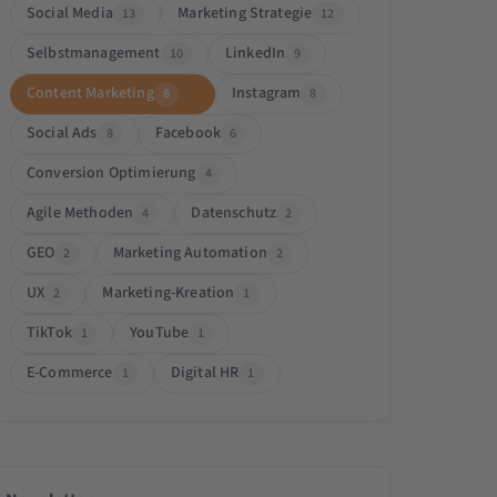
Social Media
Marketing Strategie
13
12
Selbstmanagement
LinkedIn
10
9
Content Marketing
Instagram
8
8
Social Ads
Facebook
8
6
Conversion Optimierung
4
Agile Methoden
Datenschutz
4
2
GEO
Marketing Automation
2
2
UX
Marketing-Kreation
2
1
TikTok
YouTube
1
1
E-Commerce
Digital HR
1
1