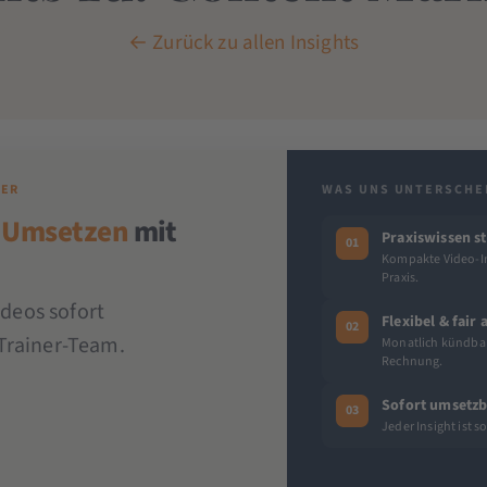
← Zurück zu allen Insights
DER
WAS UNS UNTERSCHE
 Umsetzen
mit
Praxiswissen st
01
Kompakte Video-In
Praxis.
ideos sofort
Flexibel & fair
02
Trainer-Team.
Monatlich kündbar 
Rechnung.
Sofort umsetzb
03
Jeder Insight ist 