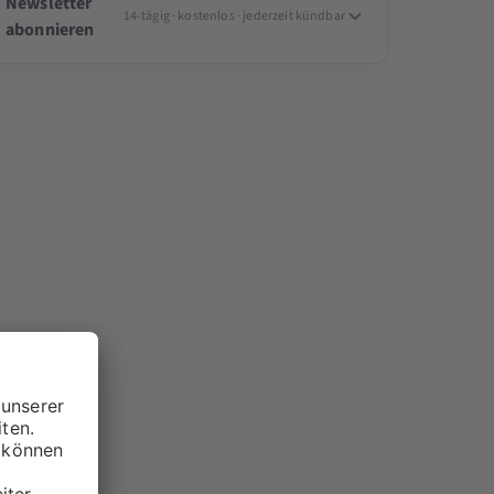
Newsletter
14-tägig · kostenlos · jederzeit kündbar
abonnieren