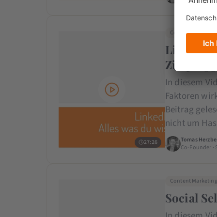
Content Marketin
LinkedIn-
Zielgrup
In diesem Vi
Faktoren wir
Beitrag geles
nicht um Has
Tomas Herzbe
27:26
Co-Founder · 
Content Marketin
Social Se
In diesem Vi