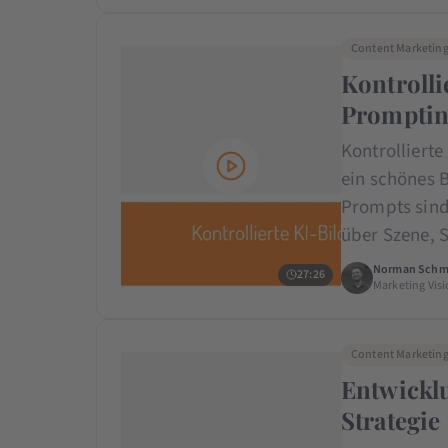
Content Marketin
Kontrolli
Promptin
Kontrollierte
ein schönes 
Prompts sind 
über Szene, 
Norman Schm
27:26
Marketing Visi
Content Marketin
Entwickl
Strategie