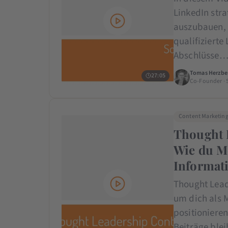
LinkedIn str
auszubauen, 
qualifizierte
Abschlüsse
Tomas Herzbe
27:05
Co-Founder · 
Content Marketin
Thought L
Wie du M
Informati
Thought Leade
um dich als 
positionieren
Beiträge ble