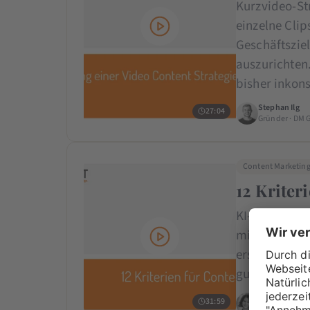
Kurzvideo-St
einzelne Clip
Geschäftszie
auszurichten
bisher inkon
Stephan Ilg
27:04
Gründer · DM 
Content Marketin
12 Kriter
KI-Content-Q
mit Tools wi
erstellen will
gut, scheiter
Sarah-Yasmin
31:59
Digital Market