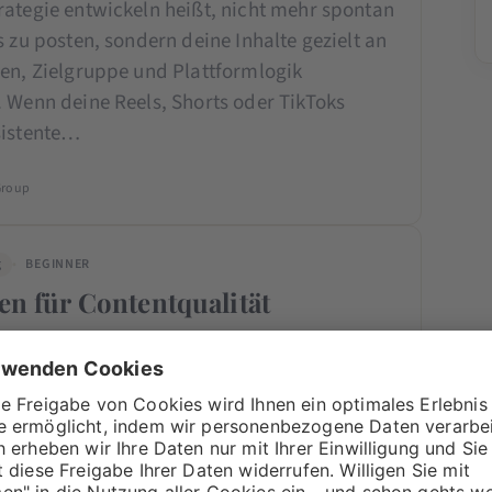
rategie entwickeln heißt, nicht mehr spontan
s zu posten, sondern deine Inhalte gezielt an
len, Zielgruppe und Plattformlogik
. Wenn deine Reels, Shorts oder TikToks
sistente…
Group
g
BEGINNER
ien für Contentqualität
ualität messen ist entscheidend, wenn du
e ChatGPT wirklich überzeugende Texte
st. Viele Inhalte klingen auf den ersten Blick
n aber an Struktur, Relevanz…
 Hennessen
ing Beraterin & Inhaberin · Marketana