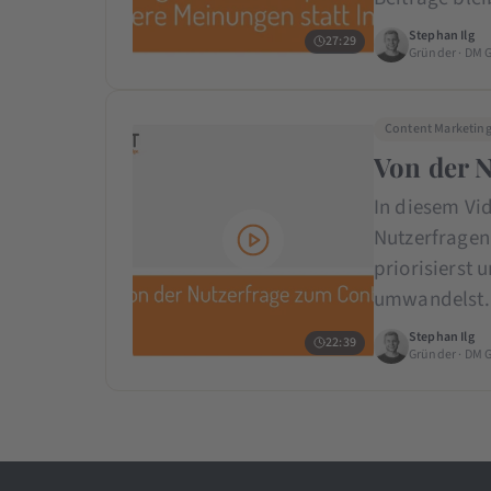
Stephan Ilg
27:29
Gründer · DM 
Content Marketin
Von der 
In diesem Vid
Nutzerfragen 
priorisierst
umwandelst. 
Stephan Ilg
22:39
Gründer · DM 