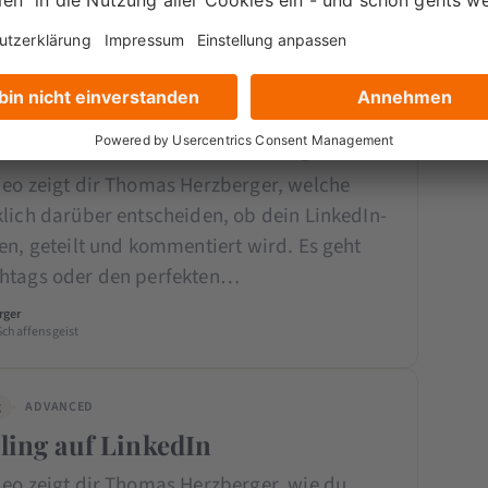
g
ADVANCED
Beiträge: So erreichst du deine
pe mit maximaler Wirkung
deo zeigt dir Thomas Herzberger, welche
klich darüber entscheiden, ob dein LinkedIn-
en, geteilt und kommentiert wird. Es geht
htags oder den perfekten…
rger
Schaffensgeist
g
ADVANCED
lling auf LinkedIn
deo zeigt dir Thomas Herzberger, wie du