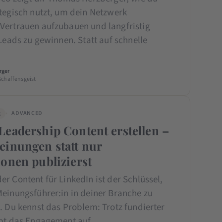
ategisch nutzt, um dein Netzwerk
Vertrauen aufzubauen und langfristig
 Leads zu gewinnen. Statt auf schnelle
…
rger
Schaffensgeist
g
ADVANCED
eadership Content erstellen –
einungen statt nur
onen publizierst
r Content für LinkedIn ist der Schlüssel,
Meinungsführer:in in deiner Branche zu
. Du kennst das Problem: Trotz fundierter
ibt das Engagement auf…