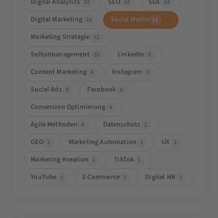
Digital Analytics
SEO
SEA
32
24
24
Digital Marketing
Social Media
16
13
Marketing Strategie
12
Selbstmanagement
LinkedIn
10
9
Content Marketing
Instagram
8
8
Social Ads
Facebook
8
6
Conversion Optimierung
4
Agile Methoden
Datenschutz
4
2
GEO
Marketing Automation
UX
2
2
2
Marketing-Kreation
TikTok
1
1
YouTube
E-Commerce
Digital HR
1
1
1