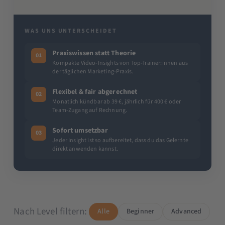
WAS UNS UNTERSCHEIDET
Praxiswissen statt Theorie
01
Kompakte Video-Insights von Top-Trainer:innen aus
der täglichen Marketing-Praxis.
Flexibel & fair abgerechnet
02
Monatlich kündbar ab 39 €, jährlich für 400 € oder
Team-Zugang auf Rechnung.
Sofort umsetzbar
03
Jeder Insight ist so aufbereitet, dass du das Gelernte
direkt anwenden kannst.
Nach Level filtern:
Alle
Beginner
Advanced