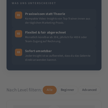
WAS UNS UNTERSCHEIDET
Praxiswissen statt Theorie
01
Kompakte Video-Insights von Top-Trainer:innen aus
der täglichen Marketing-Praxis.
Flexibel & fair abgerechnet
02
Monatlich kündbar ab 39 €, jährlich für 400 € oder
Team-Zugang auf Rechnung.
Sofort umsetzbar
03
Jeder Insight ist so aufbereitet, dass du das Gelernte
direkt anwenden kannst.
Nach Level filtern:
Alle
Beginner
Advanced