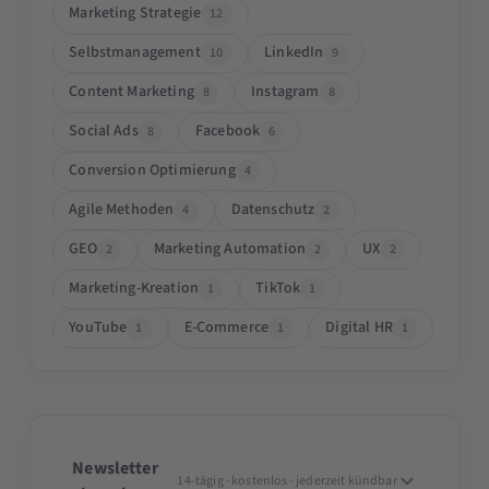
Marketing Strategie
12
Selbstmanagement
LinkedIn
10
9
Content Marketing
Instagram
8
8
Social Ads
Facebook
8
6
Conversion Optimierung
4
Agile Methoden
Datenschutz
4
2
GEO
Marketing Automation
UX
2
2
2
Marketing-Kreation
TikTok
1
1
YouTube
E-Commerce
Digital HR
1
1
1
Newsletter
14-tägig · kostenlos · jederzeit kündbar