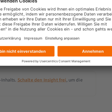
 einer Mitgliedschaft
en Insights frei – mit der
Pro
- oder
tgliedschaft.
tglied werden
-Inhalts.
Schalte den Insight frei
, um die