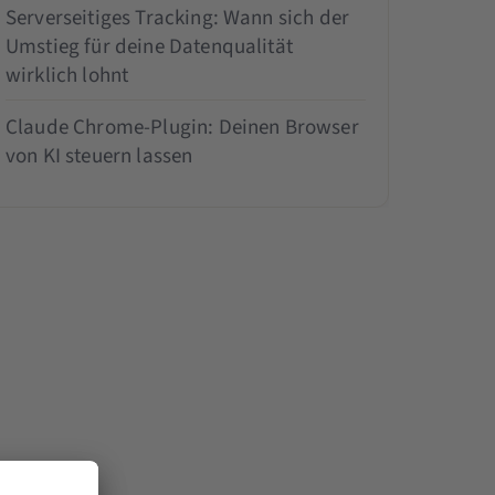
Serverseitiges Tracking: Wann sich der
Umstieg für deine Datenqualität
wirklich lohnt
Claude Chrome-Plugin: Deinen Browser
von KI steuern lassen