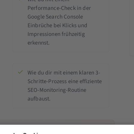
Performance-Check in der
Google Search Console
Einbrüche bei Klicks und
Impressionen frühzeitig
erkennst.
Wie du dir mit einem klaren 3-
Schritte-Prozess eine effiziente
SEO-Monitoring-Routine
aufbaust.