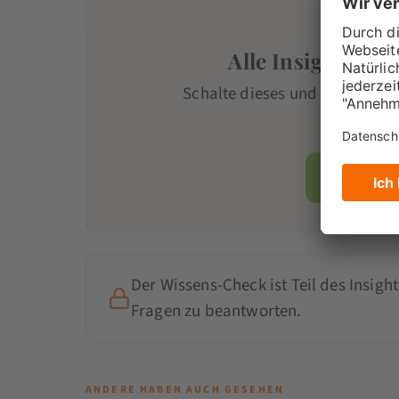
Alle Insights mit
Schalte dieses und alle weiter
Team
-Mi
Jetzt Mi
Der Wissens-Check ist Teil des Insight
Fragen zu beantworten.
ANDERE HABEN AUCH GESEHEN