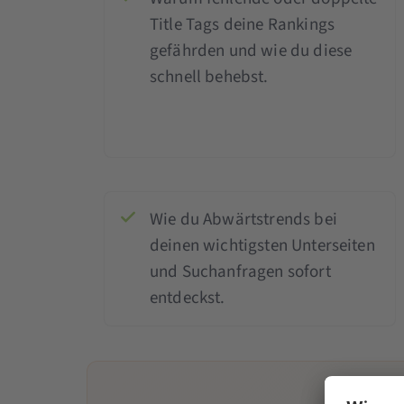
Title Tags deine Rankings
gefährden und wie du diese
schnell behebst.
Wie du Abwärtstrends bei
deinen wichtigsten Unterseiten
und Suchanfragen sofort
entdeckst.