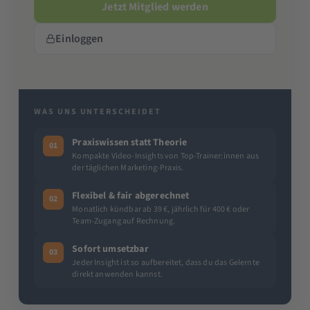
Jetzt Mitglied werden
Einloggen
WAS UNS UNTERSCHEIDET
Praxiswissen statt Theorie
01
Kompakte Video-Insights von Top-Trainer:innen aus
der täglichen Marketing-Praxis.
Flexibel & fair abgerechnet
02
Monatlich kündbar ab 39 €, jährlich für 400 € oder
Team-Zugang auf Rechnung.
Sofort umsetzbar
03
Jeder Insight ist so aufbereitet, dass du das Gelernte
direkt anwenden kannst.