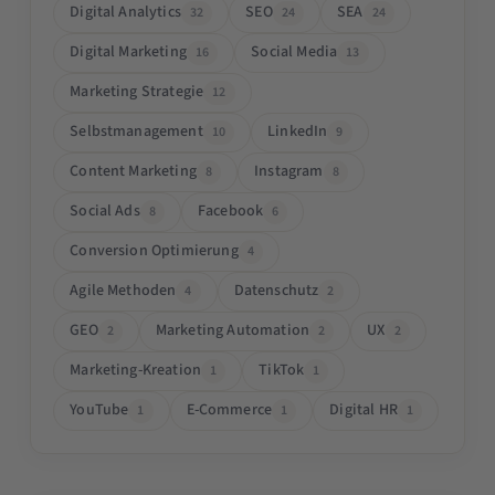
Digital Analytics
SEO
SEA
32
24
24
Digital Marketing
Social Media
16
13
Marketing Strategie
12
Selbstmanagement
LinkedIn
10
9
Content Marketing
Instagram
8
8
Social Ads
Facebook
8
6
Conversion Optimierung
4
Agile Methoden
Datenschutz
4
2
GEO
Marketing Automation
UX
2
2
2
Marketing-Kreation
TikTok
1
1
YouTube
E-Commerce
Digital HR
1
1
1