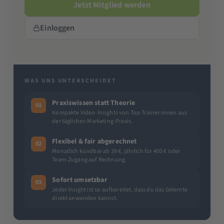
Jetzt Mitglied werden
Einloggen
WAS UNS UNTERSCHEIDET
Praxiswissen statt Theorie
01
Kompakte Video-Insights von Top-Trainer:innen aus
der täglichen Marketing-Praxis.
Flexibel & fair abgerechnet
02
Monatlich kündbar ab 39 €, jährlich für 400 € oder
Team-Zugang auf Rechnung.
Sofort umsetzbar
03
Jeder Insight ist so aufbereitet, dass du das Gelernte
direkt anwenden kannst.