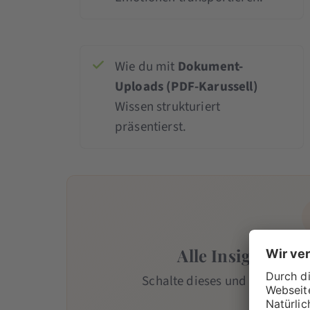
Wie du mit
Dokument-
Uploads (PDF-Karussell)
Wissen strukturiert
präsentierst.
Alle Insights mit
Schalte dieses und alle weiter
Team
-Mi