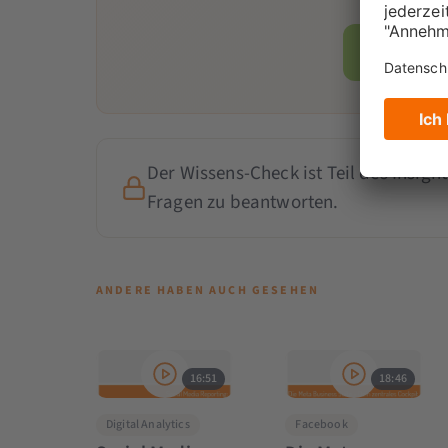
Jetzt Mi
Der Wissens-Check ist Teil des Insight
Fragen zu beantworten.
ANDERE HABEN AUCH GESEHEN
16:51
18:46
Digital Analytics
Facebook