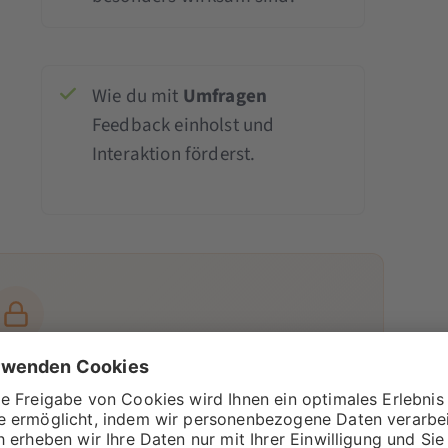
Wie du mit
Umfragen
Feedback einholst und
Interaktion förderst.
 einer Mitgliedschaft
en Insights frei – mit der
Pro
- oder
tgliedschaft.