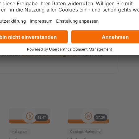
tglied werden
-Inhalts.
Schalte den Insight frei
, um die
11:47
27:26
Instagram
Content Marketing