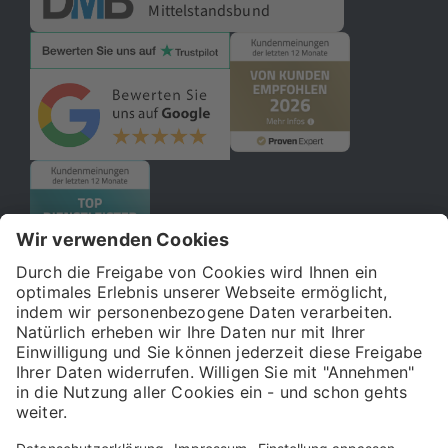
Mittelstandsbund
© 2026 121WATT GmbH
Über uns
Presse
FAQ
Impressum
Datenschutz