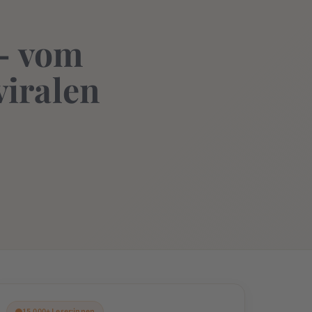
– vom
viralen
15.000+ Leser:innen