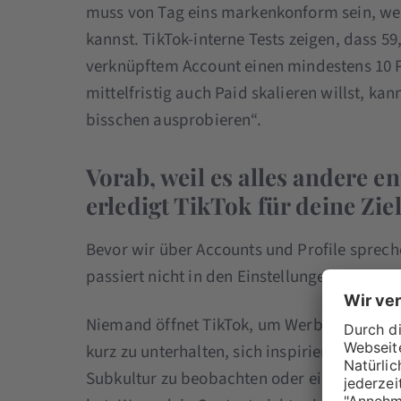
muss von Tag eins markenkonform sein, we
kannst. TikTok-interne Tests zeigen, dass 5
verknüpftem Account einen mindestens 10 
mittelfristig auch Paid skalieren willst, ka
bisschen ausprobieren“.
Vorab, weil es alles andere e
erledigt TikTok für deine Zi
Bevor wir über Accounts und Profile sprech
passiert nicht in den Einstellungen. Er pass
Niemand öffnet TikTok, um Werbung zu sehe
kurz zu unterhalten, sich inspirieren zu las
Subkultur zu beobachten oder ein Produkt 