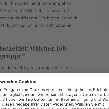
il du ihn später nicht mehr umgehen
9,3 Prozent der Werbetreibenden mit
Prozent niedrigeren CPA haben. Wenn du
nnst du jetzt schon nicht mehr „mal ein
ntscheidet: Welchen Job
elgruppe?
en, der wichtigste strategische Hebel
iert in deinem Kopf.
n. Deine Zielgruppe öffnet TikTok, um sich
sen, etwas Konkretes zu lernen, eine
zu recherchieren, das sie woanders gesehen