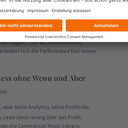
en dieser Jobs erledigt, scrollt der
 dir vorbei.
t genau das der häufigste Befund. Marken
n dieser Jobs zu übernehmen. Sobald sich
n wir sagen?“, hin zu „Was bekommt
erändert sich die Performance fast immer
iness ohne Wenn und Aber
ahl:
 aber keine Analytics, keine Profillinks.
o, Lead-Generierung über das Profil.
ssen die Commercial Music Library.