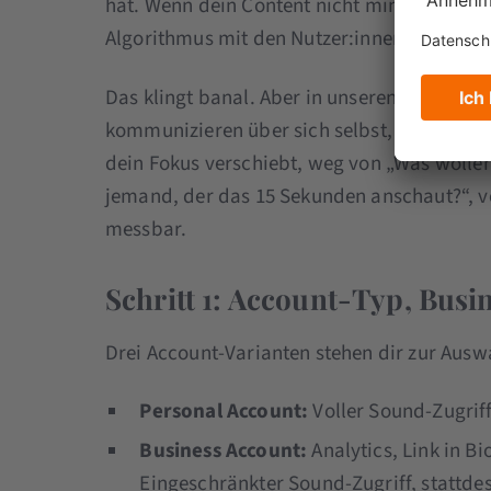
hat. Wenn dein Content nicht mindestens ein
Algorithmus mit den Nutzer:innen einfach an
Das klingt banal. Aber in unseren Audits is
kommunizieren über sich selbst, statt eine
dein Fokus verschiebt, weg von „Was wolle
jemand, der das 15 Sekunden anschaut?“, v
messbar.
Schritt 1: Account-Typ, Bus
Drei Account-Varianten stehen dir zur Ausw
Personal Account:
Voller Sound-Zugriff,
Business Account:
Analytics, Link in Bi
Eingeschränkter Sound-Zugriff, stattde