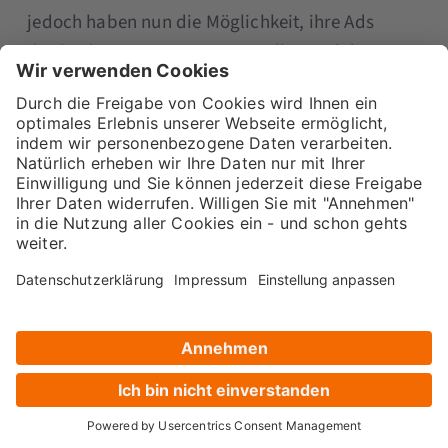
jedoch haben nun die Möglichkeit, ihre Ads
direkt über Instagram einzustellen und dort
auch die Performance zu überprüfen. So geht’s:
Rufe dein Profil auf
Wähle den Post aus, den du bewerben
möchtest, und klicke unterhalb des Bildes auf
„Promote“
Nimm nun alle Einstellungen vor, wie die
Zielgruppe, die Landingpage oder das
Werbebudget
Klicke auf „Next“ und dann auf „Review
Promotion“ – Instagram überprüft dann
zunächst deine Werbeanzeige, bevor diese