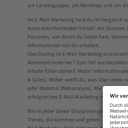
um Landingpages, um Wordings und um die
Im E-Mail-Marketing hast du im Vergleich z
einen entscheidenden Vorteil: die (Kunden-)
Personen, von denen du Daten hast, dein
Informationen von dir erhalten.
Gleichzeitig ist E-Mail-Marketing eine eno
Abonnent:innen her? Zum Teil aus bezahlten
Inhalte füllen deine E-Mails? Informational
& Sales). Woher weißt du, was User:innen 
oder Matomo (Webanalyse). Wie du siehst, si
erfolgreiches E-Mail-Marketing möglich zu
Wie in jeder dieser Disziplinen gibt es auc
Trends, die kommen und gehen. Wir haben 