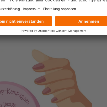
 umgeschaut und uns die
 & CRM-Experten Nico
, wenn er in die gläserne
nn lies weiter.