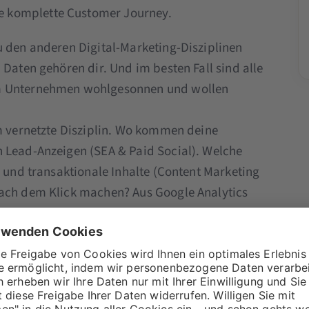
 komplette Customer Journey.
u den anderen Digital-Marketing-Disziplinen
 Daten gehören dir. Und im besten Fall sind alle
em Unternehmen wohlgesonnen und wollen
rm vernetzte Disziplin. Wo kommen deine
 Lead-Anzeigen (SEA & Paid Social). Welche
e und transaktionale Inhalte (Content Marketing
nach dem Klick machen? Aus Google Analytics
nd viele Disziplinen daran beteiligt,
 machen.
h im E-Mail-Marketing
uns bei den großen E-