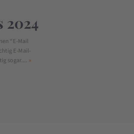
s 2024
nnen “E-Mail
chtig E-Mail-
ig sogar....
»