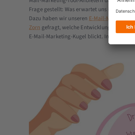
Mail-Marketing-Tool-Anbietern da draußen
Frage gestellt: Was erwartet uns in 2024?
Dazu haben wir unseren
E-Mail-Marketing-
Zorn
gefragt, welche Entwicklungen er sieht
E-Mail-Marketing-Kugel blickt. Interesse? Da