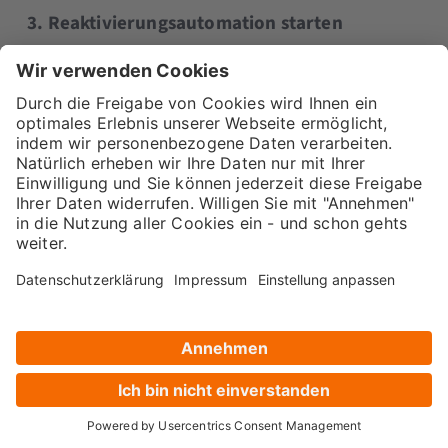
3. Reaktivierungsautomation starten
Erstelle eine gezielte E-Mail-Kampagne (2–3 E-
Mails) mit einer klaren Botschaft:
Warum lohnt es sich, dabei zu bleiben?
Was verpassen sie aktuell?
Was ist neu, spannend oder exklusiv?
Mit einem klaren CTA: „Bleib dabei“ – per
Klick oder Formular
Gib deinen inaktiven Kontakten ein klares
Zeitfenster, z. B. 3–5 Tage, um aktiv zu reagieren.
Danach werden sie automatisiert aus deiner
Hauptliste verschoben.