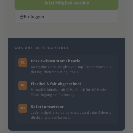
Jetzt Mitglied werden
Einloggen
WAS UNS UNTERSCHEIDET
Praxiswissen statt Theorie
01
Kompakte Video-Insights von Top-Trainer:innen aus
der täglichen Marketing-Praxis.
Flexibel & fair abgerechnet
02
Monatlich kündbar ab 39 €, jährlich für 400 € oder
Team-Zugang auf Rechnung.
Sofort umsetzbar
03
Jeder Insight ist so aufbereitet, dass du das Gelernte
direkt anwenden kannst.