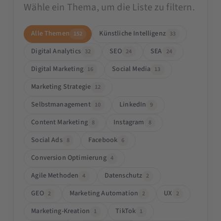
Wähle ein Thema, um die Liste zu filtern.
Alle Themen
Künstliche Intelligenz
152
33
Digital Analytics
SEO
SEA
32
24
24
Digital Marketing
Social Media
16
13
Marketing Strategie
12
Selbstmanagement
LinkedIn
10
9
Content Marketing
Instagram
8
8
Social Ads
Facebook
8
6
Conversion Optimierung
4
Agile Methoden
Datenschutz
4
2
GEO
Marketing Automation
UX
2
2
2
Marketing-Kreation
TikTok
1
1