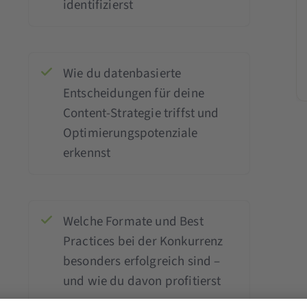
identifizierst
Wie du datenbasierte
Entscheidungen für deine
Content-Strategie triffst und
Optimierungspotenziale
erkennst
Welche Formate und Best
Practices bei der Konkurrenz
besonders erfolgreich sind –
und wie du davon profitierst