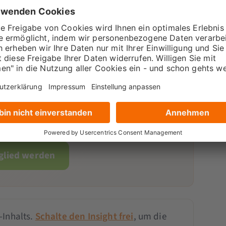
 einer Mitgliedschaft
en Insights frei – mit der
Pro
- oder
tgliedschaft.
tglied werden
-Inhalts.
Schalte den Insight frei
, um die