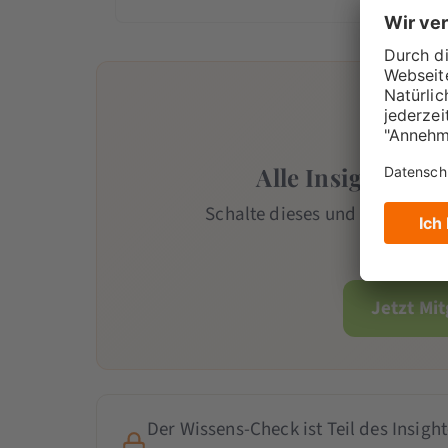
Alle Insights mit
Schalte dieses und alle weiter
Team
-Mi
Jetzt Mi
Der Wissens-Check ist Teil des Insight