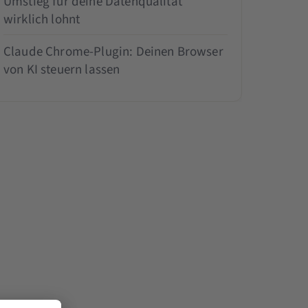
Umstieg für deine Datenqualität
wirklich lohnt
Claude Chrome-Plugin: Deinen Browser
von KI steuern lassen