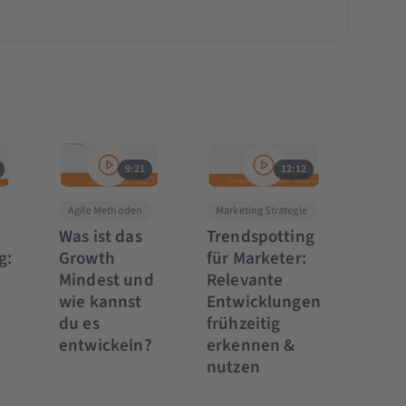
9:21
12:12
Agile Methoden
Marketing Strategie
Was ist das
Trendspotting
g:
Growth
für Marketer:
Mindest und
Relevante
wie kannst
Entwicklungen
du es
frühzeitig
entwickeln?
erkennen &
nutzen