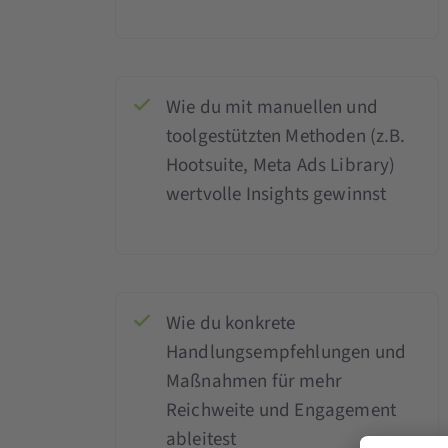
Wie du mit manuellen und
toolgestützten Methoden (z.B.
Hootsuite, Meta Ads Library)
wertvolle Insights gewinnst
Wie du konkrete
Handlungsempfehlungen und
Maßnahmen für mehr
Reichweite und Engagement
ableitest