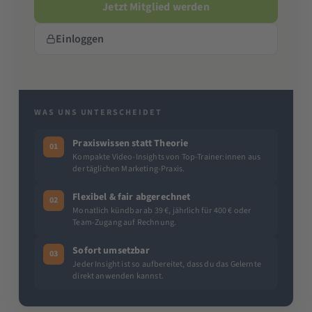
Jetzt Mitglied werden
Einloggen
WAS UNS UNTERSCHEIDET
Praxiswissen statt Theorie
01
Kompakte Video-Insights von Top-Trainer:innen aus
der täglichen Marketing-Praxis.
Flexibel & fair abgerechnet
02
Monatlich kündbar ab 39 €, jährlich für 400 € oder
Team-Zugang auf Rechnung.
Sofort umsetzbar
03
Jeder Insight ist so aufbereitet, dass du das Gelernte
direkt anwenden kannst.