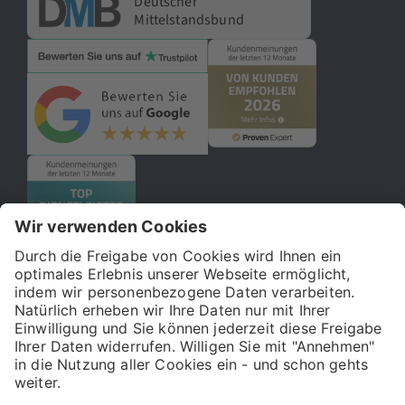
Deutscher
Mittelstandsbund
© 2026 121WATT GmbH
Über uns
Presse
FAQ
Impressum
Datenschutz