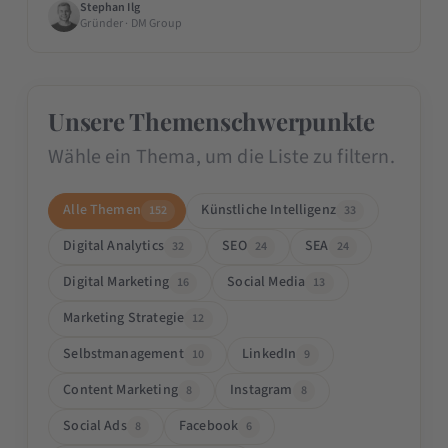
Stephan Ilg
Gründer · DM Group
Unsere Themenschwerpunkte
Wähle ein Thema, um die Liste zu filtern.
Alle Themen
Künstliche Intelligenz
152
33
Digital Analytics
SEO
SEA
32
24
24
Digital Marketing
Social Media
16
13
Marketing Strategie
12
Selbstmanagement
LinkedIn
10
9
Content Marketing
Instagram
8
8
Social Ads
Facebook
8
6