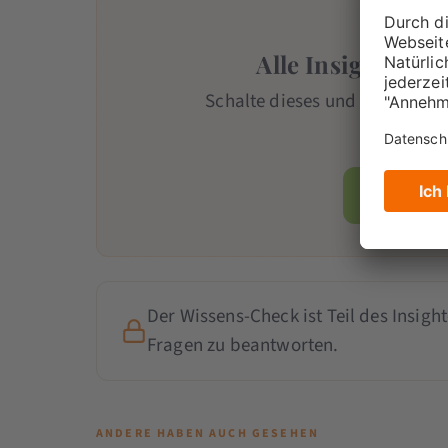
Alle Insights mit
Schalte dieses und alle weiter
Team
-Mi
Jetzt Mi
Der Wissens-Check ist Teil des Insight
Fragen zu beantworten.
ANDERE HABEN AUCH GESEHEN