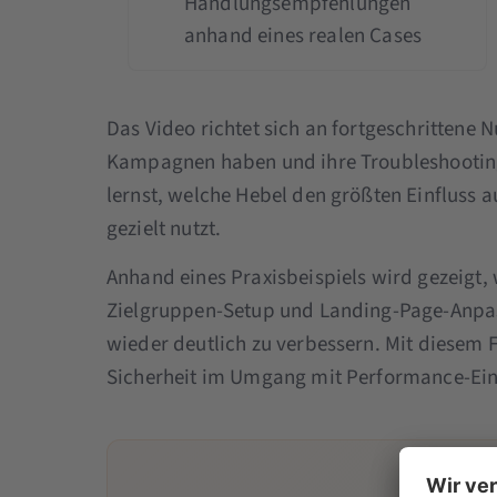
Handlungsempfehlungen
anhand eines realen Cases
Das Video richtet sich an fortgeschrittene N
Kampagnen haben und ihre Troubleshooting-
lernst, welche Hebel den größten Einfluss 
gezielt nutzt.
Anhand eines Praxisbeispiels wird gezeigt,
Zielgruppen-Setup und Landing-Page-Anp
wieder deutlich zu verbessern. Mit diesem F
Sicherheit im Umgang mit Performance-Ein