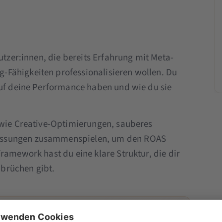
utzer:innen, die bereits Erfahrung mit Meta-
Fähigkeiten professionalisieren wollen. Du
auf deine Performance haben und wie du sie
 wie Creative-Optimierungen, sauberes
assungen zusammenspielen, um den ROAS
ramework hast du eine klare Struktur, die dir
brüchen gibt.