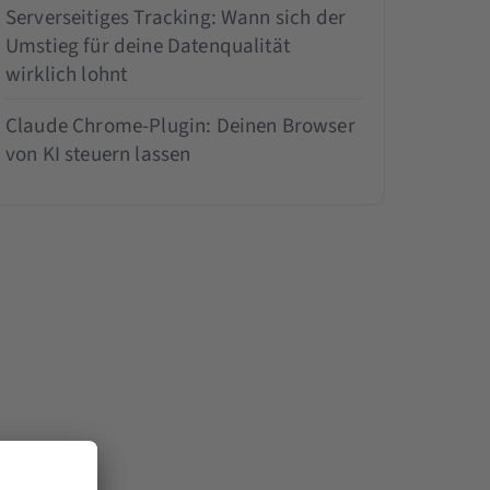
Serverseitiges Tracking: Wann sich der
Umstieg für deine Datenqualität
wirklich lohnt
Claude Chrome-Plugin: Deinen Browser
von KI steuern lassen