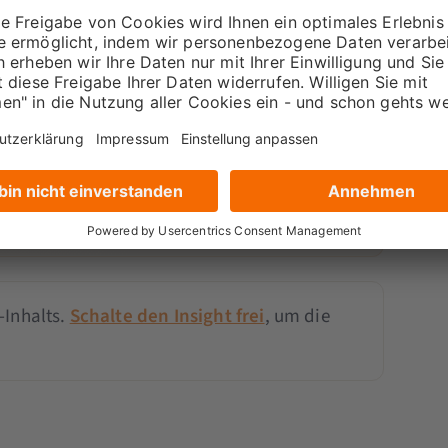
 einer Mitgliedschaft
en Insights frei – mit der
Pro
- oder
tgliedschaft.
tglied werden
-Inhalts.
Schalte den Insight frei
, um die