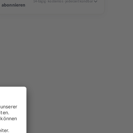
14-tägig · kostenlos · jederzeit kündbar
abonnieren