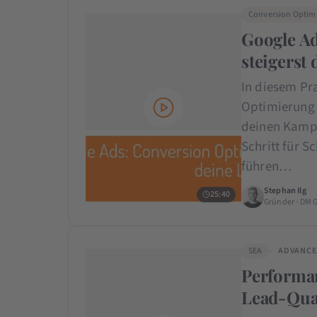
Conversion Optim
Google Ad
steigerst
In diesem Pra
Optimierung 
deinen Kampa
Schritt für S
führen…
Stephan Ilg
25:40
Gründer · DM 
SEA
ADVANC
Performan
Lead-Qual