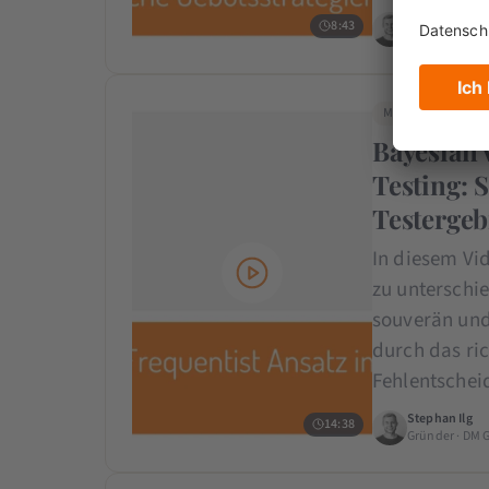
Stephan Ilg
8:43
Gründer · DM 
Marketing Strategi
Bayesian 
Testing: S
Testergeb
In diesem Vi
zu unterschi
souverän und 
durch das ric
Fehlentsche
Stephan Ilg
14:38
Gründer · DM 