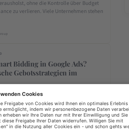
erausholst, ohne die Kontrolle über Budget
ance zu verlieren. Viele Unternehmen stehen
Group
ED
mart Bidding in Google Ads?
che Gebotsstrategien im
k
st du die drei wichtigsten Smart Bidding-
ennen: Conversions maximieren für den
rt, Target CPA für kostenoptimierte
und Target ROAS für umsatzorientiertes
…