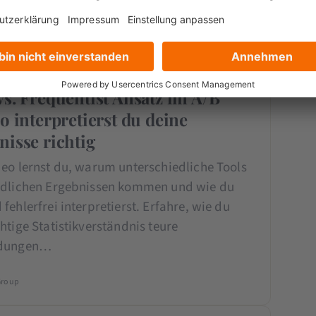
Group
e
ADVANCED
vs. Frequentist Ansatz im A/B
o interpretierst du deine
nisse richtig
deo lernst du, warum unterschiedliche Tools
edlichen Ergebnissen kommen und wie du
fehlerfrei interpretierst. Erfahre, wie du
htige Statistikverständnis teure
idungen…
Group