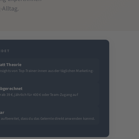
Alltag.
IDET
att Theorie
sights von Top-Trainer:innen aus der täglichen Marketing-
 abgerechnet
ab 39 €, jährlich für 400 € oder Team-Zugang auf
ar
so aufbereitet, dass du das Gelernte direkt anwenden kannst.