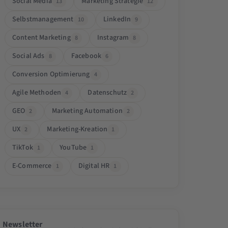
Social Media
Marketing Strategie
13
12
Selbstmanagement
LinkedIn
10
9
Content Marketing
Instagram
8
8
Social Ads
Facebook
8
6
Conversion Optimierung
4
Agile Methoden
Datenschutz
4
2
GEO
Marketing Automation
2
2
UX
Marketing-Kreation
2
1
TikTok
YouTube
1
1
E-Commerce
Digital HR
1
1
Newsletter