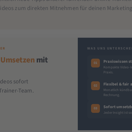
Videos zum direkten Mitnehmen für deinen Marketing-
DER
WAS UNS UNTERSCHE
 Umsetzen
mit
Praxiswissen st
01
Kompakte Video-In
Praxis.
ideos sofort
Flexibel & fair
02
Trainer-Team.
Monatlich kündbar 
Rechnung.
Sofort umsetzb
03
Jeder Insight ist 