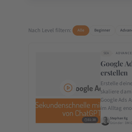
Nach Level filtern:
Alle
Beginner
Advan
SEA
ADVANC
Google A
erstellen
Erstelle dei
skaliere dam
Google Ads As
im Alltag e
Stephan Ilg
31:38
Gründer · DM 