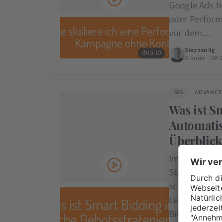
Google Ads h
oder Perform
vor dem…
Stephan Ilg
15:10
Gründer · DM 
SEA
ADVANC
Was ist S
Automatis
Überblic
Im Video lern
Strategien k
schnellen Sta
Leads/Käufe 
Bidding im