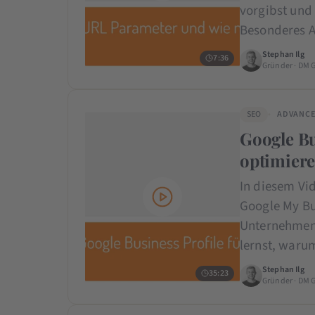
vorgibst und 
Besonderes A
Stephan Ilg
7:36
Gründer · DM 
SEO
ADVANC
Google Bu
optimiere
In diesem Vid
Google My Bus
Unternehmen 
lernst, waru
Stephan Ilg
35:23
Gründer · DM 