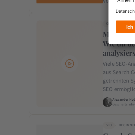
Vortrag „Talk
Künstliche Intelli
Model Co
Wie du d
analysiers
Viele SEO-An
aus Search C
getrennten S
SEO ermöglic
Alexander Hol
Geschäftsführ
SEO
BEGINNE