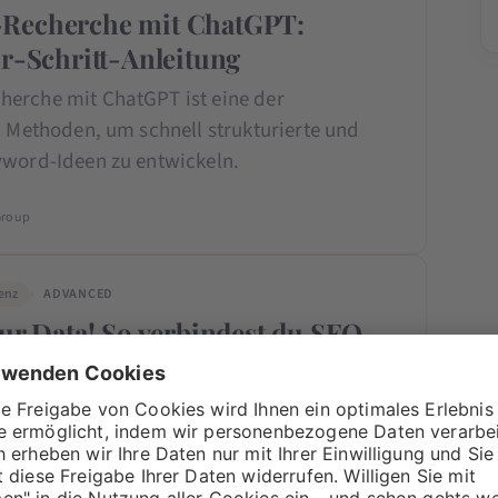
Recherche mit ChatGPT:
ür-Schritt-Anleitung
erche mit ChatGPT ist eine der
n Methoden, um schnell strukturierte und
yword-Ideen zu entwickeln.
Group
genz
ADVANCED
our Data! So verbindest du SEO-
er MCP mit ChatGPT & Claude
 die SEO-Arbeit gerade spürbar. Wenn du
ungen früh versteht und praktisch einsetzt,
u dir einen echten Vorsprung. In seinem