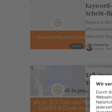
Keyword-
Schritt-f
Keyword-Rech
effizienteste
relevante Ke
Stephan Ilg
26:52
Gründer · DM 
Künstliche Intelli
Talk to y
Tools üb
KI verändert
neue Entwickl
verschaffst d