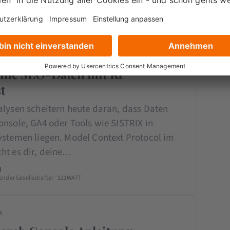
 to your Data!“…
genz
ADVANCED
ntext Protocol (MCP) im SEO:
eine SEO-Daten mit KI
t
alysen scheitern heute daran, dass Daten
onsole, GA4 oder Tools wie SISTRIX in
ystemen liegen. Model Context Protocol im
ht es dir, deine…
l
ender Gesellschafter · 121WATT
R