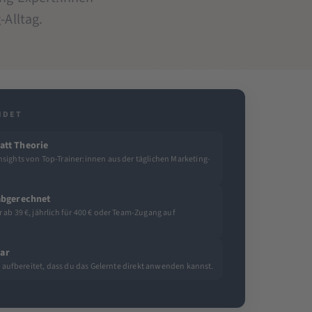
Alltag.
IDET
att Theorie
sights von Top-Trainer:innen aus der täglichen Marketing-
 abgerechnet
ab 39 €, jährlich für 400 € oder Team-Zugang auf
ar
so aufbereitet, dass du das Gelernte direkt anwenden kannst.