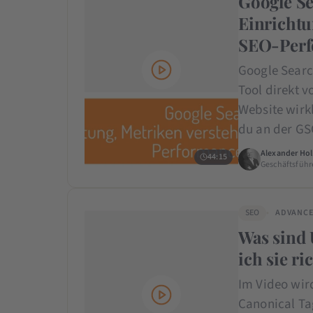
Google Se
Einrichtu
SEO-Perfo
Google Searc
Tool direkt v
Website wirk
du an der G
Alexander Hol
44:15
Geschäftsführ
SEO
ADVANC
Was sind 
ich sie ri
Im Video wird
Canonical Ta