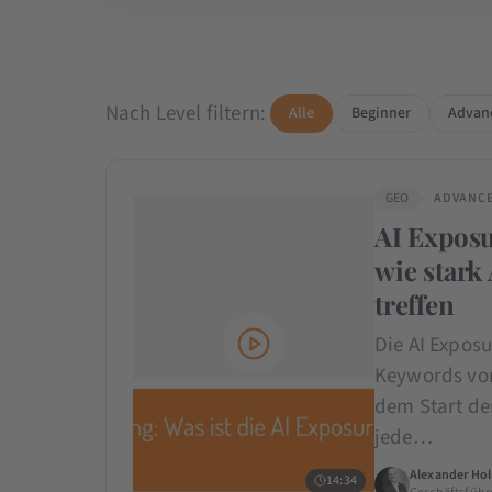
Nach Level filtern:
Alle
Beginner
Advan
GEO
ADVANC
AI Exposu
wie stark
treffen
Die AI Exposu
Keywords von
dem Start der
jede…
Alexander Hol
14:34