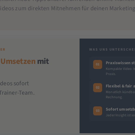
Videos zum direkten Mitnehmen für deinen Marketing-
DER
WAS UNS UNTERSCHE
 Umsetzen
mit
Praxiswissen st
01
Kompakte Video-In
Praxis.
ideos sofort
Flexibel & fair
02
Trainer-Team.
Monatlich kündbar 
Rechnung.
Sofort umsetzb
03
Jeder Insight ist 