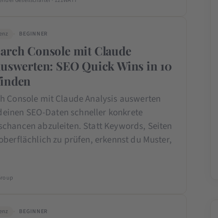
ender Gesellschafter · 121WATT
genz
BEGINNER
arch Console mit Claude
auswerten: SEO Quick Wins in 10
finden
h Console mit Claude Analysis auswerten
s deinen SEO-Daten schneller konkrete
chancen abzuleiten. Statt Keywords, Seiten
berflächlich zu prüfen, erkennst du Muster,
Group
genz
BEGINNER