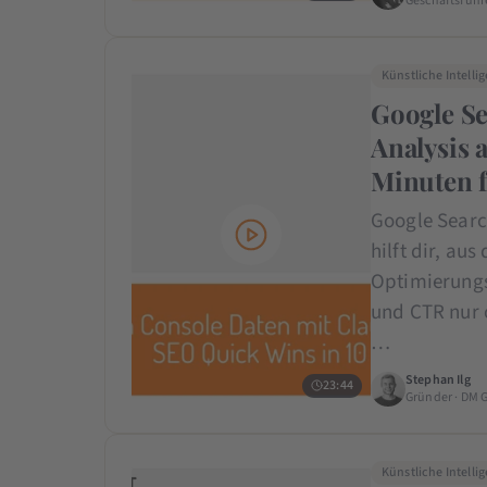
Geschäftsführ
Künstliche Intelli
Google Se
Analysis 
Minuten 
Google Searc
hilft dir, au
Optimierungs
und CTR nur o
…
Stephan Ilg
23:44
Gründer · DM 
Künstliche Intelli