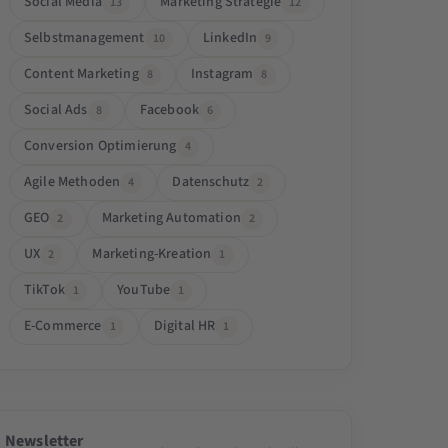
Social Media
Marketing Strategie
13
12
Selbstmanagement
LinkedIn
10
9
Content Marketing
Instagram
8
8
Social Ads
Facebook
8
6
Conversion Optimierung
4
Agile Methoden
Datenschutz
4
2
GEO
Marketing Automation
2
2
UX
Marketing-Kreation
2
1
TikTok
YouTube
1
1
E-Commerce
Digital HR
1
1
Newsletter