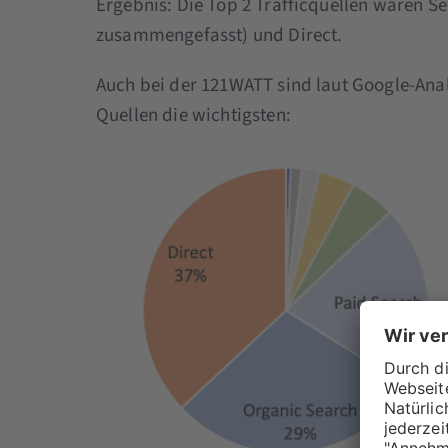
Ergebnis: Die Top 2 Trafficquellen waren S
zusammengefasst) und Direct.
Auch bei der 121WATT sind laut Google-Analy
Quellen die wichtigsten: