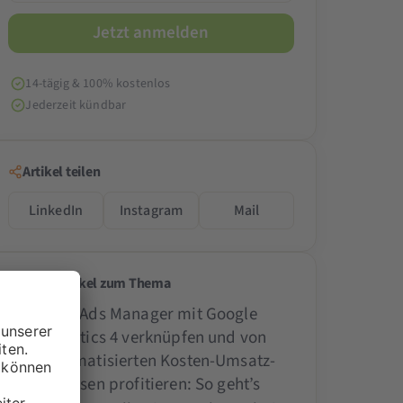
14-tägig & 100% kostenlos
Jederzeit kündbar
Artikel teilen
LinkedIn
Instagram
Mail
Weitere Artikel zum Thema
Meta Ads Manager mit Google
Analytics 4 verknüpfen und von
automatisierten Kosten-Umsatz-
Analysen profitieren: So geht’s