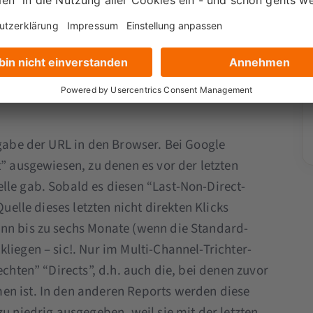
aussieht, ist bereits auf dieser Ebene die
ngabe der URL in den Browser. Bei Google
t” ausgewiesen, zu denen es vor der letzten
lle gab. Sobald es diesen “Last-Non-Direct-
Quelle dieses letzten nicht direkten Klicks
ann bis zu sechs Monate (wenn die Standard-
liegen – sic!. Nur im Multi-Channel-Trichter-
echten” “Directs”, d.h. auch die, bei denen zuvor
en ist. In den anderen Reports werden diese
zu niedrig ausgegeben, weil sie mit der letzten