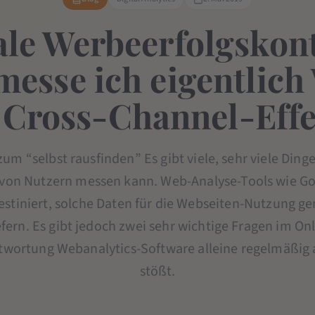
ale Werbeerfolgskont
messe ich eigentlic
 Cross-Channel-Effe
zum “selbst rausfinden” Es gibt viele, sehr viele Ding
on Nutzern messen kann. Web-Analyse-Tools wie Go
stiniert, solche Daten für die Webseiten-Nutzung ge
iefern. Es gibt jedoch zwei sehr wichtige Fragen im On
twortung Webanalytics-Software alleine regelmäßig 
stößt.