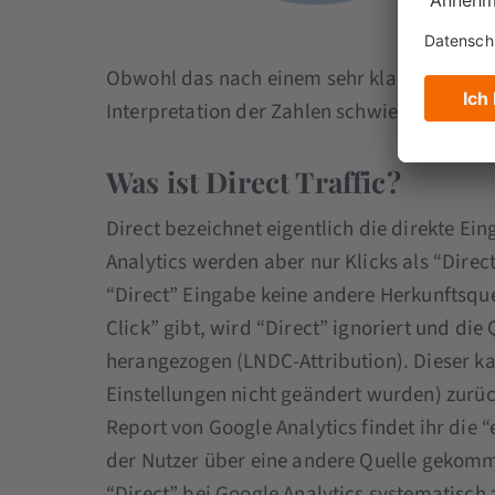
Obwohl das nach einem sehr klaren Ergebnis 
Interpretation der Zahlen schwierig.
Was ist Direct Traffic?
Direct bezeichnet eigentlich die direkte Ei
Analytics werden aber nur Klicks als “Direc
“Direct” Eingabe keine andere Herkunftsque
Click” gibt, wird “Direct” ignoriert und die 
herangezogen (LNDC-Attribution). Dieser k
Einstellungen nicht geändert wurden) zurück
Report von Google Analytics findet ihr die “
der Nutzer über eine andere Quelle gekomm
“Direct” bei Google Analytics systematisch 