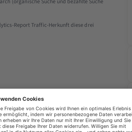
earch (organische Suche und bezahlte Suche
tics-Report Traffic-Herkunft diese drei