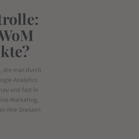
rolle:
h WoM
kte?
e, die man durch
ogle-Analytics
nau und fast in
line-Marketing,
an ihre Grenzen