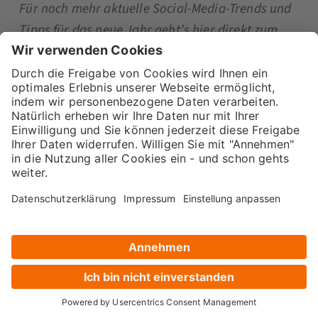
Für noch mehr aktuelle Social-Media-Trends und
Tipps für das neue Jahr geht’s hier direkt zum
Blogbeitrag von Futurebiz
.
Online Marketing: Was 2020 auf
dich zukommt
Gibt es besondere Trends im Online Marketing,
auf die du dich jetzt schon vorbereiten kannst?
Laut
t3n
sind es weniger neue Themen, die das
Jahr 2020 bestimmen, sondern eher alte
Bekannte, die jetzt so richtig an Fahrt
aufnehmen. Wir haben die wichtigsten Infos für
dich zusammengefasst.
Programmatic Advertising wächst weiter