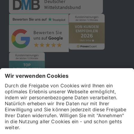
Deutscher
Mittelstandsbund
© 2026 121WATT GmbH
Über uns
Presse
FAQ
Impressum
Datenschutz