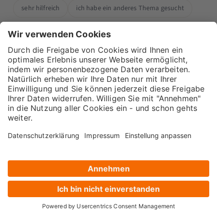
sehr hilfreich
ich habe ein anderes Thema gesucht
3 Kommentare zu “So sammelst du
blitzschnell Content für Social Media
und tausend andere Anwendungen”
Bernhard
schrieb am 31.05.2016 um
Lermann
08:51 Uhr
Das Spreadsheet sieht gut aus! Ich sammele
meine Artikel alle in Trello. Funktioniert
ebenfalls wunderbar mit IFTTT.
Auf diesen Kommentar antworten »