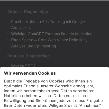
Aktuelle Blogbeiträge
Facebook (Meta) Ads Tracking mit Google
Analytics 4
Wichtige ChatGPT Prompts für dein Marketing
Page Speed & Core Web Vitals: Definition,
Analyse und Optimierung
Populäre Blogbeiträge
Was ist SEO?
Google Analytics 4
UTM-Parameter Google Analytics & GA4
Was bedeutet E-A-T für deine SEO und Google?
H1, H2 & Co! – Wie wichtig sind Überschriften für
SEO?