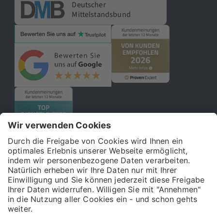
Deutscher
Mittelstandsbund
© 2026 121WATT GmbH
Über uns
Presse
FAQ
Impressum
Datenschutz