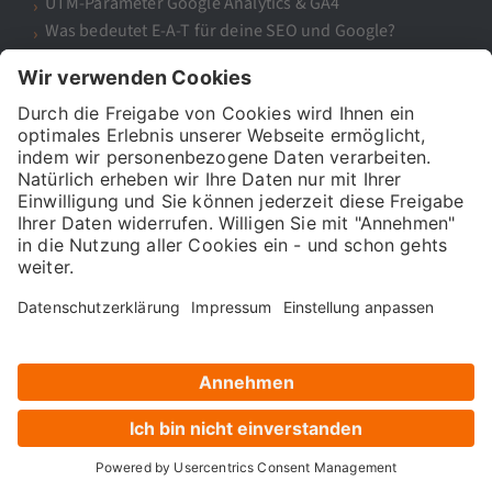
UTM-Parameter Google Analytics & GA4
Was bedeutet E-A-T für deine SEO und Google?
H1, H2 & Co! – Wie wichtig sind Überschriften für
SEO?
Die führende Digital Marketing Academy in Deutschland.
Seit über 15 Jahren bilden wir Marketing-Experten aus.
Hier mehr zu uns
https://www.121watt.de/fakten/121watt-gmbh/
089 416126990
info@121watt.de