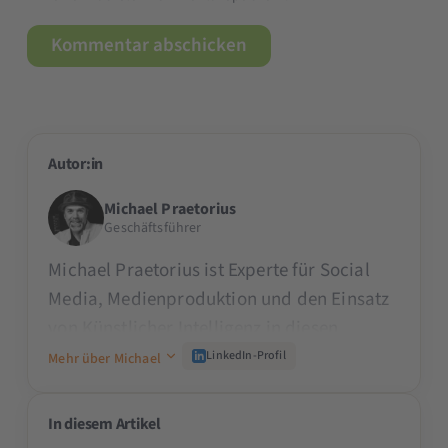
Autor:in
Michael Praetorius
Geschäftsführer
Michael Praetorius ist Experte für Social
Media, Medienproduktion und den Einsatz
von Künstlicher Intelligenz in diesen
Bereichen. Mit über 20 Jahren Erfahrung
LinkedIn-Profil
Mehr über Michael
unterstützt er den digitalen (Social Media)
Auftritt renommierter Unternehmen wie
In diesem Artikel
Red Bull, Nintendo, Märklin, der IAA und