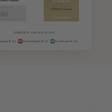
BEWERTE UNS AUCH AUF
Google
★ 5,0
PE
ProvenExpert
★ 5,0
KF
Kursfinder
★ 5,0