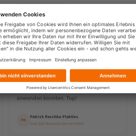
SEMINAR / WEBINAR
Bildgestaltung und -Bearbeitung mit KI
Tolles Seminar
Merlin hat uns in den zwei Tagen super an
das Thema "digitale Bildgenerierung mit
KI" herangeführt. Jede Minute war
spannend, interessant und absolut
zielführend. Der Theorie folgte immer die
Praxis, so dass wir gelerntes gleich
anwenden konnten. Top!
Patrick Reschke-Plakties
PR
Insel Sylt Tourismus Service GmbH