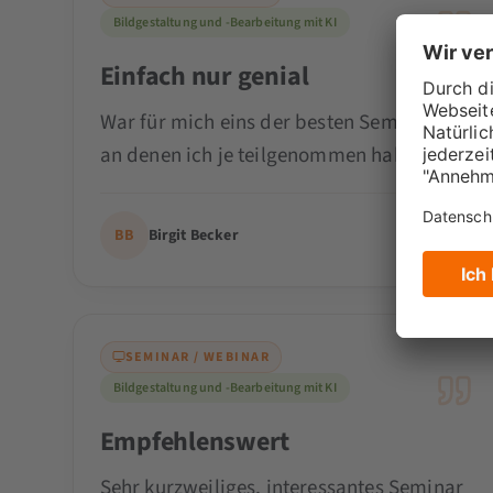
Bildgestaltung und -Bearbeitung mit KI
Einfach nur genial
War für mich eins der besten Seminare,
an denen ich je teilgenommen habe.
BB
Birgit Becker
SEMINAR / WEBINAR
Bildgestaltung und -Bearbeitung mit KI
Empfehlenswert
Sehr kurzweiliges, interessantes Seminar