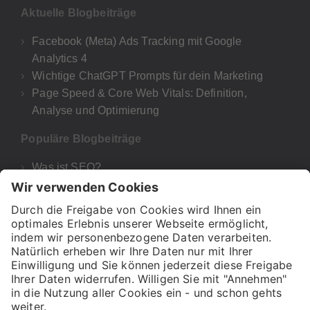
Aktuelle Blogbeiträge
Facebook (Meta) Ads Tracking mit Google
Analytics 4
Wichtige ChatGPT Prompts für dein Marketing
Page Speed & Core Web Vitals: Definition,
Analyse und Optimierung
Populäre Blogbeiträge
Was ist SEO?
Google Analytics 4
UTM-Parameter Google Analytics & GA4
Was bedeutet E-A-T für deine SEO und Google?
H1, H2 & Co! – Wie wichtig sind Überschriften für
SEO?
Über uns
Presse
FAQ
Impressum