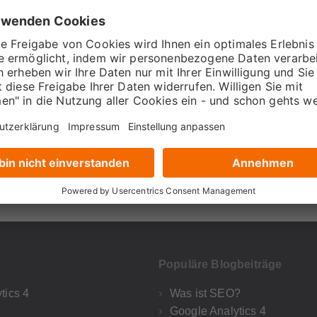
ntliche deine Postings direkt im Tool und manage über die Swat
mwork ist auch garantiert: Die „Zuweisen-Funktion“ ermöglic
Austausch. Für die Kontrolle deiner Aktivitäten kannst du dein
Populäre Blogbeiträge
tics 4
Was ist SEO?
Google Analytics 4