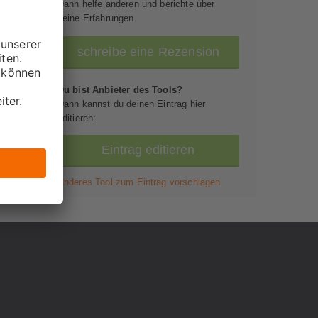
Dann helfe anderen und berichte über
.io
deine Erfahrungen.
ht
schreibe eine Rezension
e
Du bist Anbieter des Tools?
Dann kannst du deinen Eintrag hier
editieren:
Eintrag editieren
Anderes Tool zum Eintrag vorschlagen