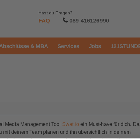
Hast du Fragen?
FAQ
089 416126990
Abschlüsse & MBA
Services
Jobs
121STUNDE
cial Media Management Tool
Swat.io
ein Must-have für dich. Da
du mit deinem Team planen und ihn übersichtlich in deinem
dbearbeitung gelingt es dir, im Handumdrehen deinen Content