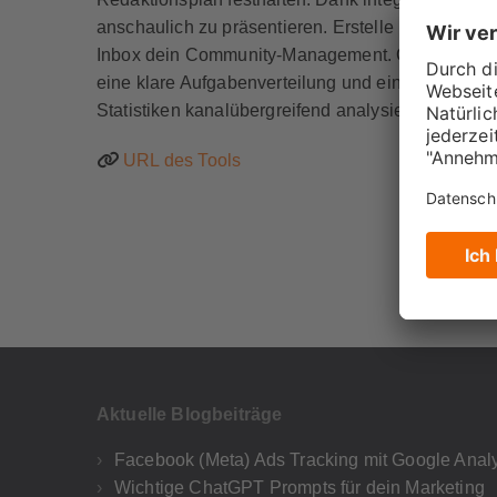
anschaulich zu präsentieren. Erstelle und veröffe
Inbox dein Community-Management. Optimales Tea
eine klare Aufgabenverteilung und einen internen 
Statistiken kanalübergreifend analysieren.
URL des Tools
Aktuelle Blogbeiträge
Facebook (Meta) Ads Tracking mit Google Analy
Wichtige ChatGPT Prompts für dein Marketing