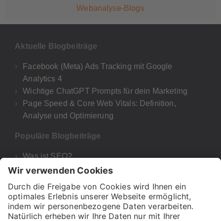
Webanalyse-Blogs
Aktuelle Blogbeiträge
Facebook (Meta) Ads Tracking mit Google
Analytics 4
Wichtige ChatGPT Prompts für dein Marketing
Page Speed & Core Web Vitals: Definition,
Analyse und Optimierung
Populäre Blogbeiträge
Was ist SEO?
Google Analytics 4
UTM-Parameter Google Analytics & GA4
Was bedeutet E-A-T für deine SEO und Google?
H1, H2 & Co! – Wie wichtig sind Überschriften für
SEO?