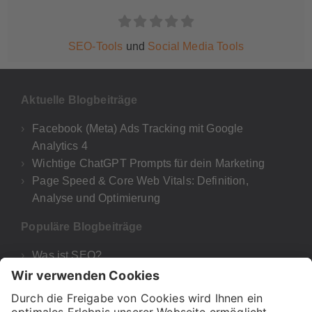
SEO-Tools
und
Social Media Tools
Aktuelle Blogbeiträge
Facebook (Meta) Ads Tracking mit Google
Analytics 4
Wichtige ChatGPT Prompts für dein Marketing
Page Speed & Core Web Vitals: Definition,
Analyse und Optimierung
Populäre Blogbeiträge
Was ist SEO?
Google Analytics 4
UTM-Parameter Google Analytics & GA4
Was bedeutet E-A-T für deine SEO und Google?