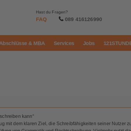
Hast du Fragen?
FAQ
089 416126990
Abschlüsse & MBA
Services
Jobs
121STUNDE
l schreiben kann“
 mit dem klaren Ziel, die Schreibfähigkeiten seiner Nutzer z
prüfung von Grammatik und Rechtschreibung. Vielmehr nutzt da