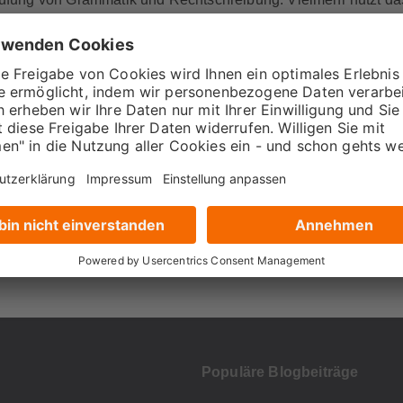
d Typografie eines Textes zu analysieren und den Nutzer:innen
eiten. LanguageTool ist ein mehrsprachiges Online-Program
ng unterstützt, sondern dir auch dabei hilft, Texte zu korrigie
 überall anwendbar: Du erhältst Verbesserungsvorschläge für d
 mehr), während du E-Mails verfasst, bloggst oder twitterst.
prache du schreibst, und zum Schutz deiner Daten werden vo
r Welt mit über 7.000 Sprachen und zahlreichen mehrsprachig
 Werkzeug zur Rechtschreibprüfung und Textumformulierung
Populäre Blogbeiträge