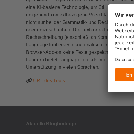
eine KI-basierte Technologie, um Stil, Tonfall un
umgehend kontextbezogene Vorschläge zu unterbr
nicht nur bei der Grammatik- und Rechtschreibprüfu
oder umzuschreiben. Die Textkorrektur ist online
Rechtschreibung (einschließlich Kommasetzung und
LanguageTool erkennt automatisch, in welcher S
Browser-Add-on keine Texte gespeichert. In eine
Ländern bietet LanguageTool als internationales
Unterstützung in vielen Sprachen.
URL des Tools
Aktuelle Blogbeiträge