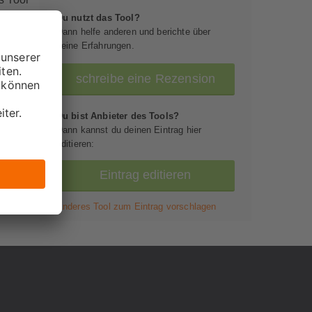
Du nutzt das Tool?
Dann helfe anderen und berichte über
m, das
deine Erfahrungen.
ren
eine
schreibe eine Rezension
m
Du bist Anbieter des Tools?
en
Dann kannst du deinen Eintrag hier
editieren:
Eintrag editieren
Anderes Tool zum Eintrag vorschlagen