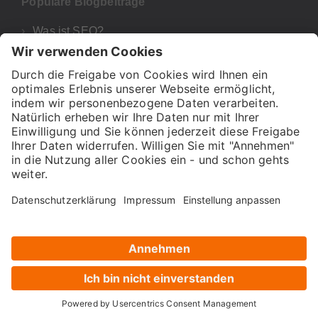
Populäre Blogbeiträge
Was ist SEO?
Google Analytics 4
UTM-Parameter Google Analytics & GA4
Was bedeutet E-A-T für deine SEO und Google?
H1, H2 & Co! – Wie wichtig sind Überschriften für
SEO?
Über uns
Presse
FAQ
Impressum
Datenschutz
AGB
Anmeldung Newsletter
Gepflegt und entwickelt mit sehr viel ♥ in München