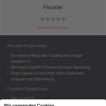
Flockler
Social Media Tools
Aktuelle Blogbeiträge
Facebook (Meta) Ads Tracking mit Google
Analytics 4
Wichtige ChatGPT Prompts für dein Marketing
Page Speed & Core Web Vitals: Definition,
Analyse und Optimierung
Populäre Blogbeiträge
Was ist SEO?
Google Analytics 4