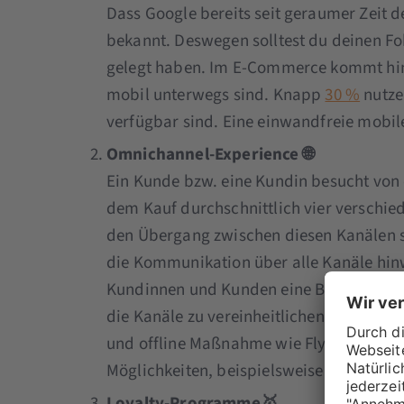
Dass Google bereits seit geraumer Zeit de
bekannt. Deswegen solltest du deinen Fo
gelegt haben. Im E-Commerce kommt hi
mobil unterwegs sind. Knapp
30 %
nutze
verfügbar sind. Eine einwandfreie mobile
Omnichannel-Experience 🌐
Ein Kunde bzw. eine Kundin besucht von 
dem Kauf durchschnittlich vier verschied
den Übergang zwischen diesen Kanälen s
die Kommunikation über alle Kanäle hin
Kundinnen und Kunden eine Bindung zu d
die Kanäle zu vereinheitlichen, ist nach
und offline Maßnahme wie Flyer ebnen hi
Möglichkeiten, beispielsweise nach de
Loyalty-Programme🥇