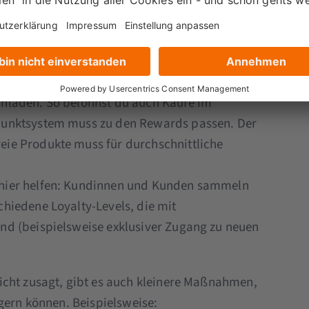
 Wahrscheinlichkeit eines Wiedereinkaufs
unktsysteme, bei denen Kundinnen und Kunden
iese später in Rabatte oder Produkte
iche Offline-Experience denkbar, z. B. indem sie
chladen. So belohnst du auch Käufe im
 Punktsystem muss zu den Rewards passen. Der
eie Produkte muss für durchschnittliche
 hier helfen: Kundinnen und Kunden sammeln
chiedene Loyalty-Levels, die mit
ind (beispielsweise exklusiver Zugang zu neuen
icht zusagt, gibt es auch kleinere Maßnahmen,
gern können. Beispielsweise: