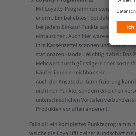
Mit Loyalty-Programmen steigerst du die
enorm. Ein beliebtes Tool dafür sind P
bei jedem Einkauf Punkte sammeln und d
eintauschen. Auch hier wäre eine zusätzl
ihre Kassenzettel scannen und online ho
stationären Handel. Wichtig dabei: Das
Mehrwert durch günstigere oder kostenfr
Käufer:innen erreichbar sein.
Auch der Ansatz der Gamifizierung kann
nicht nur Punkte, sondern erreichen vers
unterschiedlichen Vorteilen verbunden s
Produkten vor allen anderen).
Falls dir ein komplettes Punkteprogramm n
welche die Loyalität deiner Kundschaft stei