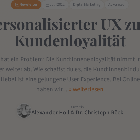
Newsletter
Jul I 2022
Digital Marketing
Advanced
ersonalisierter UX z
Kundenloyalität
hat ein Problem: Die Kund:innenenloyalität nimmt i
 weiter ab. Wie schaffst du es, die Kund:innenbind
Hebel ist eine gelungene User Experience. Bei Onli
haben wir...
» weiterlesen
Autor:in
Alexander Holl & Dr. Christoph Röck