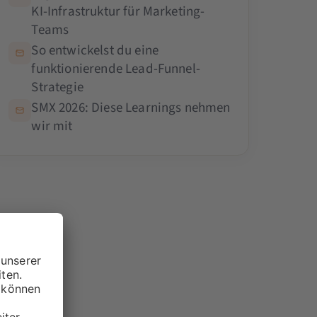
KI-Infrastruktur für Marketing-
Teams
So entwickelst du eine
funktionierende Lead-Funnel-
Strategie
SMX 2026: Diese Learnings nehmen
wir mit