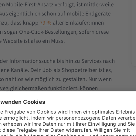
n Mobile-First-Ansatz verfolgt, ist mittlerweile
kus eigentlich eh schon auf mobile Endgeräte
nzu, dass knapp
79 %
aller Einkäufer:innen
n sogar One-Click-Bestellungen, sofern diese
 Website ist also ein Muss.
der Informationssuche bis hin zu Services nach
ene Kanäle. Dein Job als Shopbetreiber ist es,
o nahtlos wie möglich zu gestalten. Nur wenn
weg gleichermaßen funktioniert, können
einer Marke aufbauen. Der beste Zeitpunkt,
 dem Erstkauf: Mails, Push-Benachrichtigungen
er den Weg. Aber auch ohne Kauf gibt es
m Warenkorbabbruch.