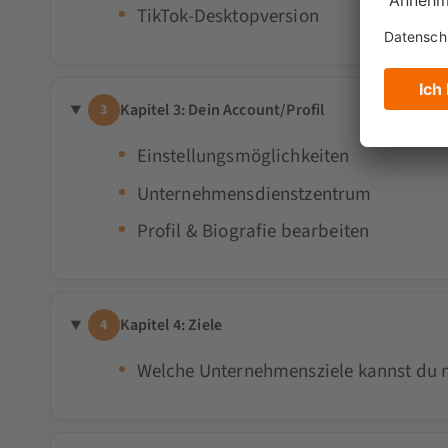
TikTok-Desktopversion
Kapitel 3: Dein Account/Profil
3
Einstellungsmöglichkeiten
Unternehmensdienstzentrum
Profil & Biografie bearbeiten
Kapitel 4: Ziele
4
Welche Unternehmensziele kannst du m