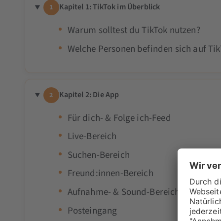
Kapitel 1: TikTok im Überblick
1
Warum solltest du TikTok nutzen?
Welche Personen befinden sich auf Ti
Kapitel 2: Die App
2
Für dich- & Folge ich-Feed
Live-Bereich
Suchen-Bereich
Freund:innen-Bereich
Aufnahme- & Sound-Bereich
Posteingang