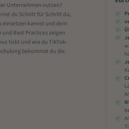
Vort
 oder Unternehmen nutzen?
P
rnst du Schritt für Schritt du,
v
s einsetzen kannst und dein
Ü
n und Best Practices zeigen
J
hmus tickt und wie du TikTok-
w
 Schulung bekommst du die
h
J
Ka
C
L
A
N
b
An
T