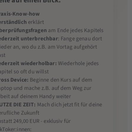
eile auf einen Blick:
raxis-Know-how
erständlich
erklärt
berprüfungsfragen
am Ende jedes Kapitels
ederzeit unterbrechbar
: Fange genau dort
ieder an, wo du z.B. am Vortag aufgehört
ast
ederzeit wiederholbar:
Wiederhole jedes
pitel so oft du willst
ross Device:
Beginne den Kurs auf dem
aptop und mache z.B. auf dem Weg zur
rbeit auf deinem Handy weiter
UTZE DIE ZEIT:
Mach dich jetzt fit für deine
erufliche Zukunft
statt 249,00 EUR - exklusiv für
ikToker:innen: