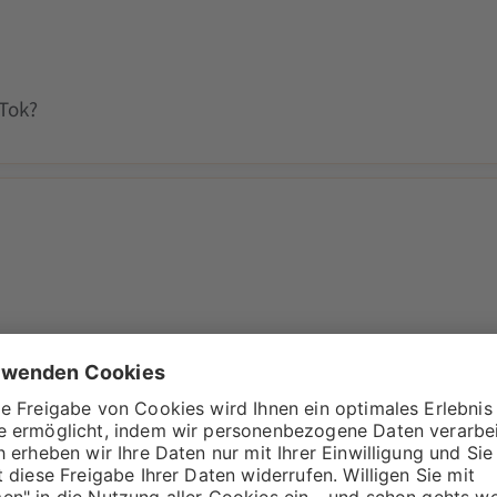
kTok?