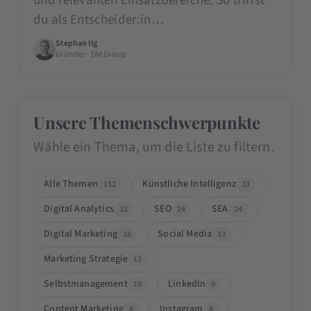
und relevanten Einsatzbereiche. So triffst
du als Entscheider:in…
Stephan Ilg
Gründer · DM Group
Unsere Themenschwerpunkte
Wähle ein Thema, um die Liste zu filtern.
Alle Themen
Künstliche Intelligenz
152
33
Digital Analytics
SEO
SEA
32
24
24
Digital Marketing
Social Media
16
13
Marketing Strategie
12
Selbstmanagement
LinkedIn
10
9
Content Marketing
Instagram
8
8