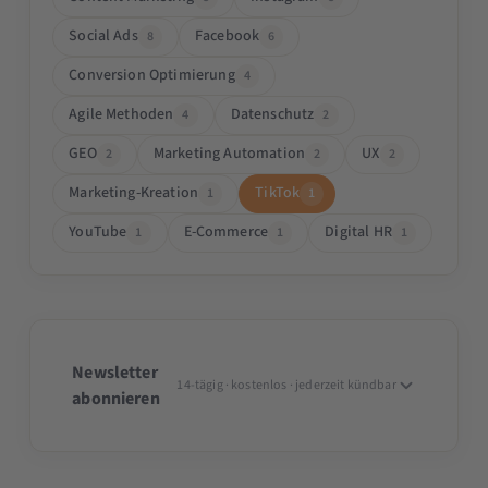
Social Ads
Facebook
8
6
Conversion Optimierung
4
Agile Methoden
Datenschutz
4
2
GEO
Marketing Automation
UX
2
2
2
Marketing-Kreation
TikTok
1
1
YouTube
E-Commerce
Digital HR
1
1
1
Newsletter
14-tägig · kostenlos · jederzeit kündbar
abonnieren