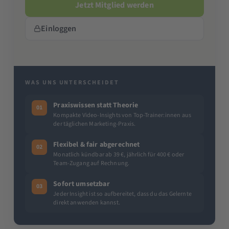
Jetzt Mitglied werden
Einloggen
WAS UNS UNTERSCHEIDET
Praxiswissen statt Theorie
01
Kompakte Video-Insights von Top-Trainer:innen aus
der täglichen Marketing-Praxis.
Flexibel & fair abgerechnet
02
Monatlich kündbar ab 39 €, jährlich für 400 € oder
Team-Zugang auf Rechnung.
Sofort umsetzbar
03
Jeder Insight ist so aufbereitet, dass du das Gelernte
direkt anwenden kannst.