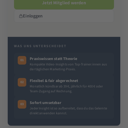
Jetzt Mitglied werden
Einloggen
WAS UNS UNTERSCHEIDET
Praxiswissen statt Theorie
01
Kompakte Video-Insights von Top-Trainer:innen aus
der täglichen Marketing-Praxis.
Flexibel & fair abgerechnet
02
Monatlich kündbar ab 39 €, jährlich für 400 € oder
Team-Zugang auf Rechnung.
Sofort umsetzbar
03
Jeder Insight ist so aufbereitet, dass du das Gelernte
direkt anwenden kannst.