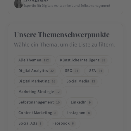
Sandra Mederer
Expertin für Digitale Achtsamkeit und Selbstmanagement
Unsere Themenschwerpunkte
Wähle ein Thema, um die Liste zu filtern.
Alle Themen
Künstliche Intelligenz
152
33
Digital Analytics
SEO
SEA
32
24
24
Digital Marketing
Social Media
16
13
Marketing Strategie
12
Selbstmanagement
LinkedIn
10
9
Content Marketing
Instagram
8
8
Social Ads
Facebook
8
6