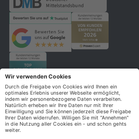
Mittelstandsbund
© 2026 121WATT GmbH
Über uns
Presse
FAQ
Impressum
Datenschutz