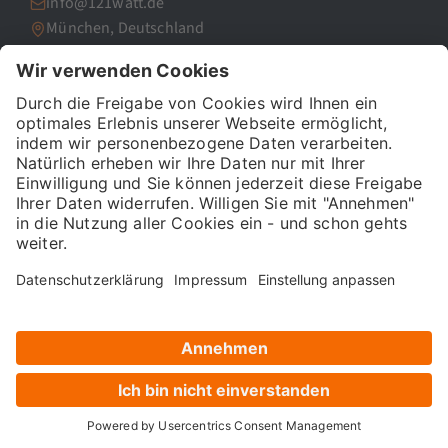
info@121watt.de
München, Deutschland
Aktuelle Blogbeiträge
GEO-Manager-Kompetenzen 2026 – Analyse von 45
Stellenanzeigen (2026)
Meta Ads Manager mit Google Analytics 4
verknüpfen und von automatisierten Kosten-
Umsatz-Analysen profitieren: So geht’s
KI-Tools: Die besten Anwendungen für dein
Marketing
Populäre Blogbeiträge
Was ist SEO?
Google Analytics 4
UTM-Parameter Google Analytics & GA4
Was bedeutet E-A-T für deine SEO und Google?