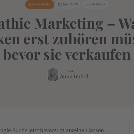
Newsletter
Jun I 2026
Social Media
thie Marketing – 
en erst zuhören mü
bevor sie verkaufen
Autor:in
Anna Imhof
ogle-Suche jetzt bevorzugt anzeigen lassen.