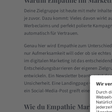
Warum Empathie im Marketing 
Deine Zielgruppe ist heute mit mehr Inhalt
je zuvor. Dazu kommt: Vieles davon wirkt au
Werbeclaims und perfekt polierte Kampagne
automatisch für Vertrauen.
Genau hier wird Empathie zum Unterschied.
nur Aufmerksamkeit will oder ob sie echtes 
im digitalen Marketing ist das entscheiden
Entscheidungsbarrieren der eigenen Zielgru
entwickeln. Ein Newsletter beantwortet dan
Unsicherheit. Eine Landingpage verkauft nic
ein Social-Media-Post greift einen Moment
Wie du Empathie Marketing st