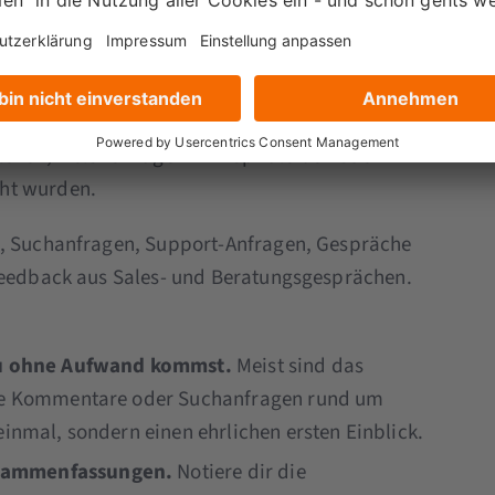
eation, sondern im Zuhören. Bevor du
 Posts entwickelst, brauchst du ein klares Bild
häftigt. Klassische Zielgruppenbeschreibungen
oder Position sagen dir noch nicht, welche
tehen, welche Fragen im Kopf bleiben oder
ht wurden.
e, Suchanfragen, Support-Anfragen, Gespräche
 Feedback aus Sales- und Beratungsgesprächen.
 du ohne Aufwand kommst.
Meist sind das
 die Kommentare oder Suchanfragen rund um
einmal, sondern einen ehrlichen ersten Einblick.
usammenfassungen.
Notiere dir die