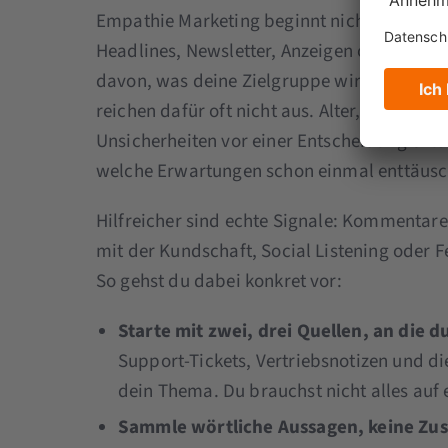
Empathie Marketing beginnt nicht in der Kr
Headlines, Newsletter, Anzeigen oder Social
davon, was deine Zielgruppe wirklich besc
reichen dafür oft nicht aus. Alter, Branche 
Unsicherheiten vor einer Entscheidung ents
welche Erwartungen schon einmal enttäusc
Hilfreicher sind echte Signale: Kommentar
mit der Kundschaft, Social Listening oder
So gehst du dabei konkret vor:
Starte mit zwei, drei Quellen, an die
Support-Tickets, Vertriebsnotizen und
dein Thema. Du brauchst nicht alles auf 
Sammle wörtliche Aussagen, keine Z