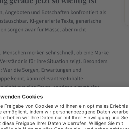
gerade jetzt so wichtig ist
en, Angeboten und Botschaften konfrontiert als
stauschbar. KI-generierte Texte, generische
n sorgen zwar für Masse, aber nicht
 Menschen merken sehr schnell, ob eine Marke
Verständnis für ihre Situation zeigt. Besonders
d: Wer die Sorgen, Erwartungen und
ppe kennt, kann relevantere Inhalte
n nicht nur eine Frage, sondern nimmt eine
ht nur ein Angebot, sie gibt Orientierung. Und
 auf, in dem sich Menschen wiedererkennen.
rategisch einsetzt