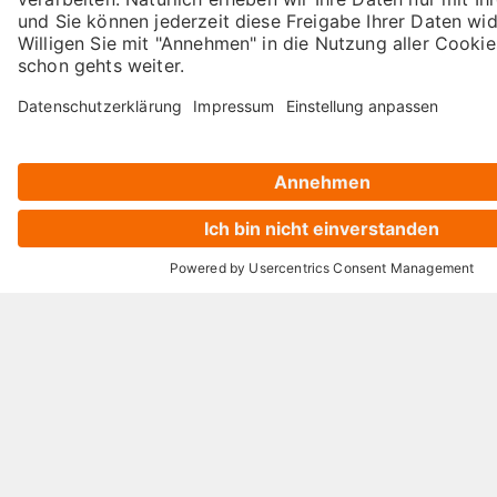
Du kannst dir 121WATT-Inhalte in der
Google-Suche jetzt bevorzugt anzeigen
lassen.
Jetzt aktivieren
Mehr erfahren
➡️ Du willst ChatGPT-Expert:in werden? In
unserem
ChatGPT-Seminar mit Alexander Holl
oder Sarah-Yasmin Hennessen
lernst du nicht
nur die verschiedenen Modelle kennen, sondern
erfährst in zahlreichen Workshops und Übungen,
wie du sie optimal einsetzt, um das beste
Ergebnis zu erhalten.