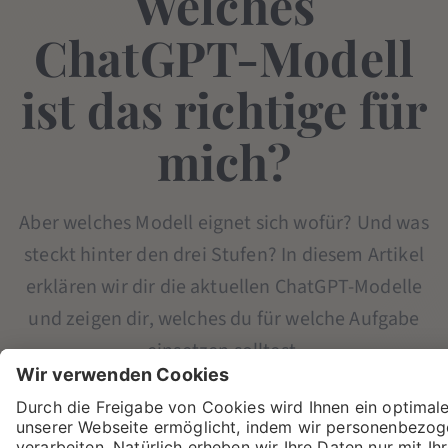
Welches
ChatGPT-Modell
ist das richtige für
mich?
Aber welches Modell eignet sich wofür? Und was
steckt hinter den drei Stufen? In diesem Artikel
erklären wir dir die aktuellen ChatGPT-Modelle
und zeigen dir, welches du für welche Aufgabe
einsetzen solltest.