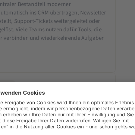
entraler Bestandteil moderner
automatisch ins CRM übertragen, Newsletter-
stellt, Support-Tickets weitergeleitet oder
löst. Viele Teams nutzen dafür Tools, die
er verbinden und wiederkehrende Aufgaben
n I 2026
ting-Tools spricht: dein Einstieg
e Arten, mit KI zu arbeiten. Die erste kennen
ften für den Newsletter.“ Das dauert fünf
ich aus. Die andere geht tiefer....
»