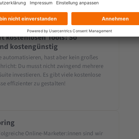
 III 2024
 kostenlosen Tools: So
 und kostengünstig
 automatisieren, hast aber kein großes
chricht: Du musst nicht zwingend mehrere
ite investieren. Es gibt viele kostenlose
e effizienter zu gestalten!
oring
rfolgreiche Online-Marketer:innen sind wir