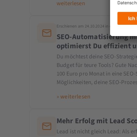
weiterlesen
Erschienen am 24.10.2024 in der
Ausgabe Okt
SEO-Automatisierung mit
optimierst Du effizient
Du möchtest deine SEO-Strategie
Budget für teure Tools? Gute Na
100 Euro pro Monat in eine SEO-Su
Möglichkeiten, deine SEO-Prozess
» weiterlesen
Mehr Erfolg mit Lead Sc
Lead ist nicht gleich Lead: Als e