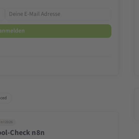
ced
n I 2026
Tool-Check n8n