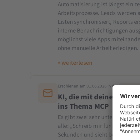
Automatisierung ist längst ein z
Arbeitsprozesse. Leads werden 
Listen synchronisiert, Reports er
interne Benachrichtigungen ausge
möglichst viele Apps miteinand
ohne manuelle Arbeit erledigen.
» weiterlesen
Erschienen am 01.06.2026 in der
Ausgabe Ju
KI, die mit deinen Marke
ins Thema MCP
Es gibt zwei sehr unterschiedlich
alle: „Schreib mir fünf Überschri
Sekunden und sieht bei jedem gle