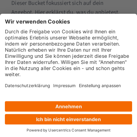
Dieser Bucket fokussiert sich auf dein
Angebot. Hier erklärst du, was du anbietest,
wie du arbeitest und für wen deine Leistungen
relevant sind.
Wichtig ist dabei: Solche Beiträge sollten nur
einen Teil deines Contents ausmachen und
mit anderen Buckets kombiniert werden.
Typische Inhalte sind:
Erklärung deiner Dienstleistungen
Antworten auf häufige Kundenfragen
Einblicke in deine Arbeitsweise oder
Prozesse